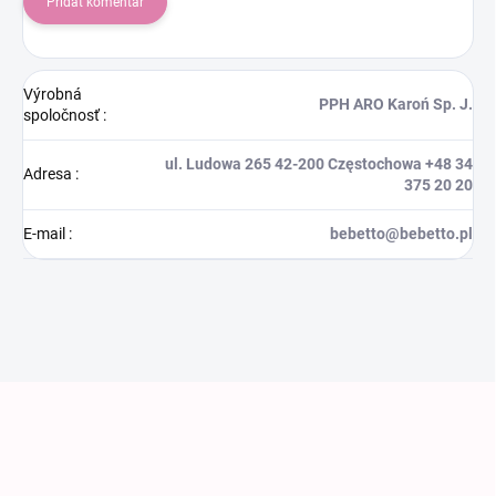
Pridať komentár
Výrobná
PPH ARO Karoń Sp. J.
spoločnosť
:
ul. Ludowa 265 42-200 Częstochowa +48 34
Adresa
:
375 20 20
E-mail
:
bebetto@bebetto.pl
Zápätie