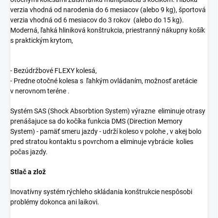
verzia vhodná od narodenia do 6 mesiacov (alebo 9 kg), športová
verzia vhodná od 6 mesiacov do 3 rokov (alebo do 15 kg).
Moderná, ľahká hliniková konštrukcia, priestranný nákupny košík
s praktickým krytom,
- Bezúdržbové FLEXY kolesá,
- Predne otočné kolesa s ľahkým ovládaním, možnosť aretácie
v nerovnom teréne .
Systém SAS (Shock Absorbtion System) výrazne eliminuje otrasy
prenášajuce sa do kočíka funkcia DMS (Direction Memory
System) - pamäť smeru jazdy - udrží koleso v polohe , v akej bolo
pred stratou kontaktu s povrchom a eliminuje vybrácie kolies
počas jazdy.
Stlač a zlož
Inovatívny systém rýchleho skládania konštrukcie nespôsobi
problémy dokonca ani laikovi.