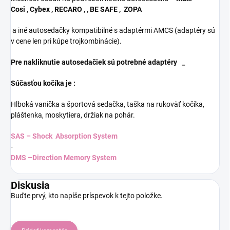
Cosi
,
Cybex , RECARO , , BE SAFE
,
ZOPA
a iné autosedačky kompatibilné s adaptérmi AMCS (adaptéry sú
v cene len pri kúpe trojkombinácie).
Pre nakliknutie autosedačiek sú potrebné adaptéry _
Súčasťou kočíka je :
Hlboká vanička a športová sedačka, taška na rukoväť kočíka,
pláštenka, moskytiera, držiak na pohár.
SAS – Shock Absorption System
-
DMS –Direction Memory System
Diskusia
Buďte prvý, kto napíše príspevok k tejto položke.