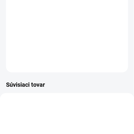
−
+
Pridať do košíka
DETAILNÉ INFORMÁCIE
OPÝTAŤ SA
STRÁŽIŤ
Súvisiaci tovar