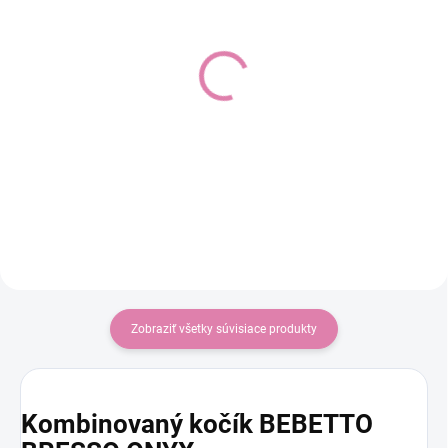
KINDERKRAFT
Autosedačka XM Plus i-
Autosedačka Mink Pro 2
Size bundle, Boss Grey
(0-13 kg) Grey
Do košíka
Do košíka
€215
€64,90
Zobraziť všetky súvisiace produkty
Kombinovaný kočík BEBETTO