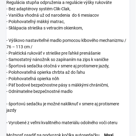
Regulácia stupňa odpruženia a regulácie výšky rukoväte
- Bez adaptérovy systém Clik-Clak,
- Vanička vhodná už od narodenia do 6 mesiacov
- Polohovateľný mäkký matrac,
- Sklápacia strieška s vetracím okienkom,
- Výškovo nastaviteľné madlo pomocou klbového mechanizmu /
76 – 113 cm /
- Praktická rukoväť v strieške pre ľahké prenášanie
- Samostatný nánožník so zapínaním na zips k vaničke
- Športová sedačka otočná v smere aj protismere jazdy,
- Polohovateľná opierka chrbta až do ľahu
- Polohovateľná opierka nôh
- Päť bodové bezpečnostne pásy s mäkkými chráničmi,
- Odnímatelne bezpečnostné madlo
- športovú sedačku je možné nakliknuť v smere aj protismere
jazdy
- Vyrobené z veľmi kvalitného materiálu odolného voči oteru
Možnosť osadiť na podvozok kočíka autosedačku
Maxi