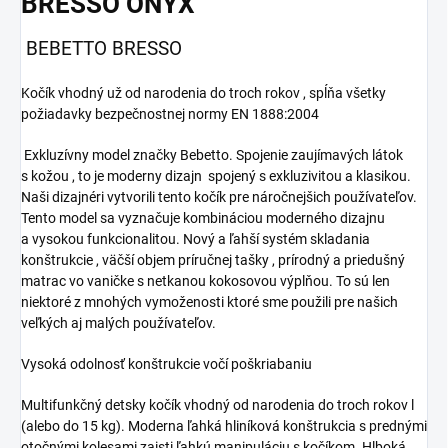
BRESSO ONYX
BEBETTO BRESSO
Kočík vhodný už od narodenia do troch rokov , spĺňa všetky
požiadavky bezpečnostnej normy EN 1888:2004
Exkluzívny model značky Bebetto. Spojenie zaujímavých látok
s kožou , to je moderny dizajn spojený s exkluzivitou a klasikou.
Naši dizajnéri vytvorili tento kočík pre náročnejšich používateľov.
Tento model sa vyznačuje kombináciou moderného dizajnu
a vysokou funkcionalitou. Nový a ľahší systém skladania
konštrukcie , väčší objem príručnej tašky , prírodný a priedušný
matrac vo vaničke s netkanou kokosovou výplňou. To sú len
niektoré z mnohých vymoženosti ktoré sme použili pre našich
veľkých aj malých používateľov.
Vysoká odolnosť konštrukcie vočí poškriabaniu
Multifunkčný detsky kočík vhodný od narodenia do troch rokov l
(alebo do 15 kg). Moderna ľahká hliníková konštrukcia s prednými
otočnými kolesami zaisti ľahkú manipuláciu s kočíkom. Hlboká