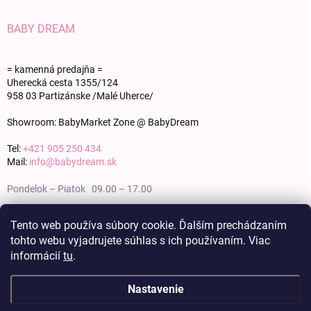
BABY DREAM
= kamenná predajňa =
Uherecká cesta 1355/124
958 03 Partizánske /Malé Uherce/
Showroom: BabyMarket Zone @ BabyDream
Tel:
+421 905 250 434
Mail:
info@babydream.sk
Pondelok – Piatok 09.00 – 17.00
Sobota 09.00 – 12.00
Tento web používa súbory cookie. Ďalším prechádzaním
tohto webu vyjadrujete súhlas s ich používaním. Viac
Nedeľa zatvorené
informácií
tu
.
Nastavenie