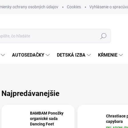
mienky ochrany osobných údajov
Cookies
Vyhlásenie o spracúva
Hľadať
AUTOSEDAČKY
DETSKÁ IZBA
KŔMENIE
Najpredávanejšie
BAMBAM Ponožky
Chrastiace 
organické sada
capybara
Dancing Feet
SKLADOM (D