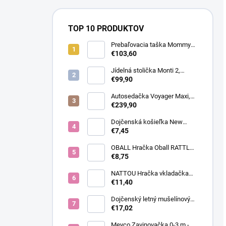
TOP 10 PRODUKTOV
Prebaľovacia taška Mommy
Bag Canvas Khaki
€103,60
Jídelná stolička Monti 2,
Diamond Blue
€99,90
Autosedačka Voyager Maxi,
Toffee Brown
€239,90
Dojčenská košieľka New
Baby Classic II modrá,
€7,45
veľkosť 56 (0-3m)
OBALL Hračka Oball RATTLE
10 cm dark pink 0m+
€8,75
NATTOU Hračka vkladačka
silikónová Light 12x12 cm
€11,40
Dojčenský letný mušelínový
overal New Baby blue, veľkosť
€17,02
62 (3-6m)
Meyco Zavinovačka 0-3 m -