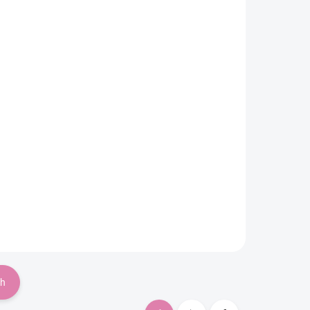
če z
Detské pančucháče z
 Baby
mikrovlákna New Baby
 (11-
čierne, veľkosť 140 (9-
10 rokov)
Do košíka
€7,62
ch