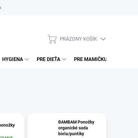
ní osobných údajov (sociálne siete)
Obchodné podmienky
Pouče
PRÁZDNY KOŠÍK
NÁKUPNÝ KOŠÍK
HYGIENA
PRE DIEŤA
PRE MAMIČKU
BEZPE
BAMBAM Ponožky
ponožky
organické sada
biela/puntíky
ODANIE