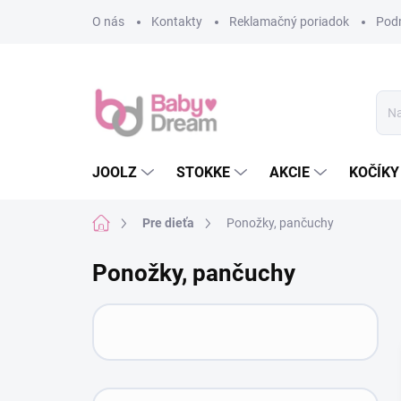
Prejsť na obsah
O nás
Kontakty
Reklamačný poriadok
Pod
JOOLZ
STOKKE
AKCIE
KOČÍKY
Domov
Pre dieťa
Ponožky, pančuchy
Ponožky, pančuchy
Bočný panel