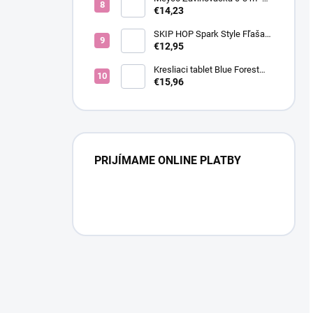
Bear
€14,23
SKIP HOP Spark Style Fľaša
so slamkou na vodu nerez
€12,95
Ježko 12m+
Kresliaci tablet Blue Forest
Friends
€15,96
PRIJÍMAME ONLINE PLATBY