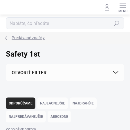
Prejsť na obsah
Hľadať
Predávané značky
Safety 1st
OTVORIŤ FILTER
Radenie produktov
ODPORÚČAME
NAJLACNEJŠIE
NAJDRAHŠIE
NAJPREDÁVANEJŠIE
ABECEDNE
22
položiek celkom