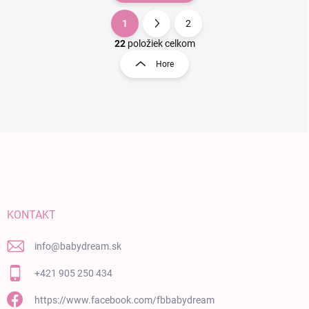
1
2
Ovládacie prvky výpisu
Stránkovanie
22
položiek celkom
Hore
Zápätie
KONTAKT
info
@
babydream.sk
+421 905 250 434
https://www.facebook.com/fbbabydream