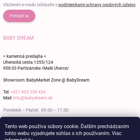
Vložením e-mailu súhlasíte s
podmienkami ochrany osobných údajov
Prihlásiť sa
BABY DREAM
= kamenná predajňa =
Uherecká cesta 1355/124
958 03 Partizánske /Malé Uherce/
Showroom: BabyMarket Zone @ BabyDream
Tel:
+421 905 250 434
Mail:
info@babydream.sk
Pondelok – Piatok 09.00 – 17.00
Sobota 09.00 – 12.00
Tento web používa súbory cookie. Ďalším prechádzaním
tohto webu vyjadrujete súhlas s ich používaním. Viac
Nedeľa zatvorené