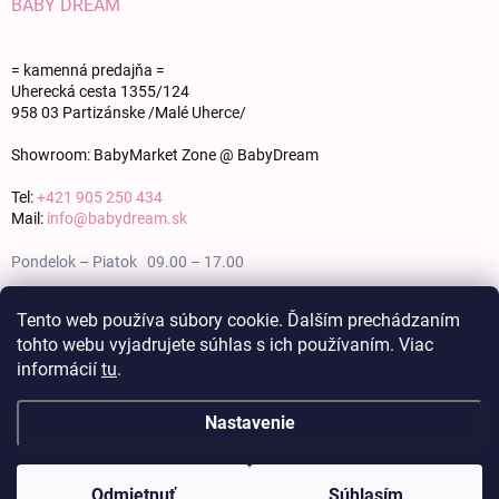
BABY DREAM
= kamenná predajňa =
Uherecká cesta 1355/124
958 03 Partizánske /Malé Uherce/
Showroom: BabyMarket Zone @ BabyDream
Tel:
+421 905 250 434
Mail:
info@babydream.sk
Pondelok – Piatok 09.00 – 17.00
Sobota 09.00 – 12.00
Tento web používa súbory cookie. Ďalším prechádzaním
tohto webu vyjadrujete súhlas s ich používaním. Viac
Nedeľa zatvorené
informácií
tu
.
Nastavenie
Copyright 2026
BABY DREAM
. Všetky práva vyhradené.
Upraviť nastavenie
cookies
Odmietnuť
Súhlasím