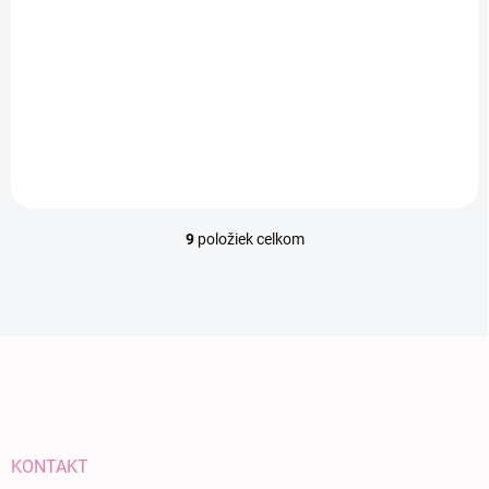
120x60
Do košíka
€48,99
9
položiek celkom
Ovládacie prvky výpisu
Zápätie
KONTAKT