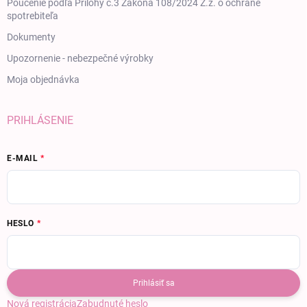
Poučenie podľa Prílohy č.3 Zákona 108/2024 Z.z. o ochrane
spotrebiteľa
Dokumenty
Upozornenie - nebezpečné výrobky
Moja objednávka
PRIHLÁSENIE
E-MAIL
HESLO
Prihlásiť sa
Nová registrácia
Zabudnuté heslo