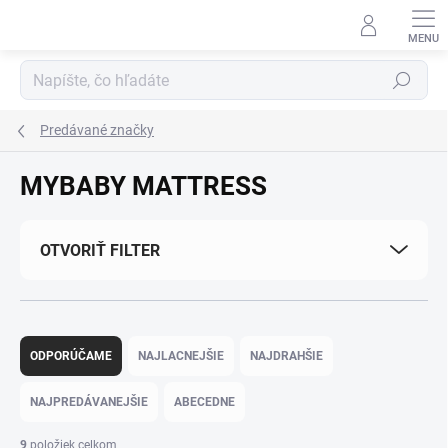
Prejsť na obsah
Hľadať
Predávané značky
MYBABY MATTRESS
OTVORIŤ FILTER
Radenie produktov
ODPORÚČAME
NAJLACNEJŠIE
NAJDRAHŠIE
NAJPREDÁVANEJŠIE
ABECEDNE
9
položiek celkom