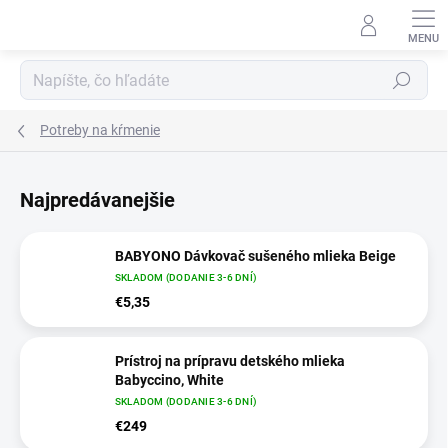
Prejsť na obsah
Hľadať
Potreby na kŕmenie
Najpredávanejšie
BABYONO Dávkovač sušeného mlieka Beige
SKLADOM (DODANIE 3-6 DNÍ)
€5,35
Prístroj na prípravu detského mlieka
Babyccino, White
SKLADOM (DODANIE 3-6 DNÍ)
€249