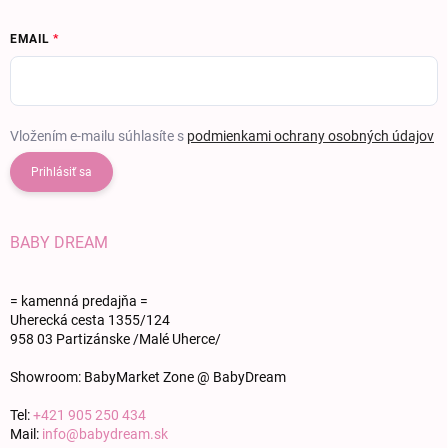
EMAIL
Vložením e-mailu súhlasíte s
podmienkami ochrany osobných údajov
Prihlásiť sa
BABY DREAM
= kamenná predajňa =
Uherecká cesta 1355/124
958 03 Partizánske /Malé Uherce/
Showroom: BabyMarket Zone @ BabyDream
Tel:
+421 905 250 434
Mail:
info@babydream.sk