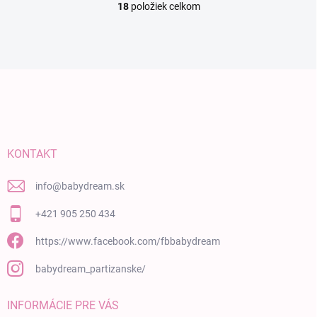
18
položiek celkom
Ovládacie prvky výpisu
Zápätie
KONTAKT
info
@
babydream.sk
+421 905 250 434
https://www.facebook.com/fbbabydream
babydream_partizanske/
INFORMÁCIE PRE VÁS