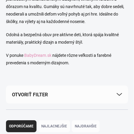
dôrazom na kvalitu. Gumáky sú navrhnuté tak, aby dobre sedeli,
neodierali a umožnili deťom voľný pohyb aj pri hre. Ideálne do
škôlky, na výlety aj na každodenné nosenie.
Odolná a bezpečná obuv pre aktívne deti, ktorá spája kvalitné
materiály, praktický dizajn a moderný štýl.
V ponuke
BabyDream.sk
nájdete rôzne veľkosti a farebné
prevedenia s moderným dizajnom.
OTVORIŤ FILTER
Radenie produktov
ODPORÚČAME
NAJLACNEJŠIE
NAJDRAHŠIE