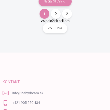
Načítať 8 ďalších
1
2
Ovládacie prvky výpisu
Stránkovanie
26
položiek celkom
Hore
Zápätie
KONTAKT
info
@
babydream.sk
+421 905 250 434