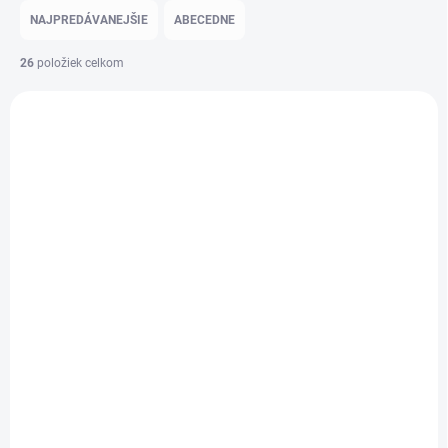
NAJPREDÁVANEJŠIE
ABECEDNE
26
položiek celkom
Výpis produktov
NOVINKA
NOVINKA
AKCIA
AKCIA
EN*FANT gumáky -
EN*FANT gumáky -
Old Rose
Black
Detail
Detail
€37,90
€37,90
Najobľúbenejšie gumáky tejto
Najobľúbenejšie gumáky tejto
známej dánskej značky
známej dánskej značky