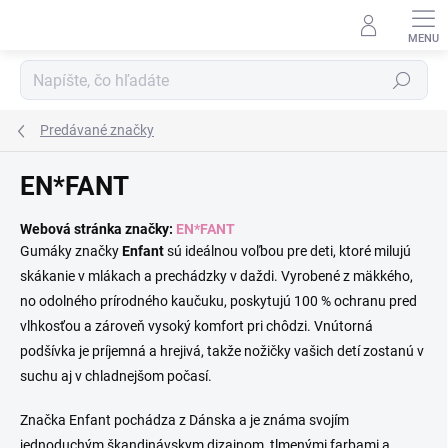
Prejsť na obsah
Hľadať
Predávané značky
EN*FANT
Webová stránka značky:
EN*FANT
Gumáky značky
Enfant
sú ideálnou voľbou pre deti, ktoré milujú
skákanie v mlákach a prechádzky v daždi. Vyrobené z mäkkého,
no odolného prírodného kaučuku, poskytujú 100 % ochranu pred
vlhkosťou a zároveň vysoký komfort pri chôdzi. Vnútorná
podšívka je príjemná a hrejivá, takže nožičky vašich detí zostanú v
suchu aj v chladnejšom počasí.
Značka Enfant pochádza z Dánska a je známa svojím
jednoduchým škandinávskym dizajnom, tlmenými farbami a