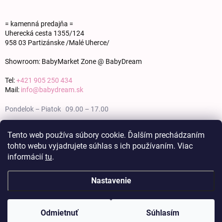
= kamenná predajňa =
Uherecká cesta 1355/124
958 03 Partizánske /Malé Uherce/
Showroom: BabyMarket Zone @ BabyDream
Tel:
+421 905 250 434
Mail:
info@babydream.sk
Pondelok – Piatok 09.00 – 17.00
Sobota 09.00 – 12.00
Tento web používa súbory cookie. Ďalším prechádzaním
tohto webu vyjadrujete súhlas s ich používaním. Viac
Nedeľa zatvorené
informácií
tu
.
Nastavenie
Copyright 2026
BABY DREAM
. Všetky práva vyhradené.
Upraviť nastavenie
cookies
Odmietnuť
Súhlasím