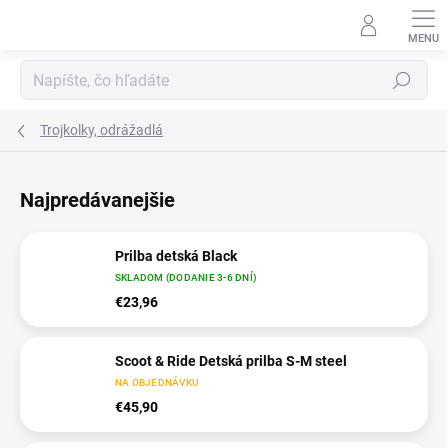
Prejsť na obsah
Hľadať
Trojkolky, odrážadlá
Najpredávanejšie
Prilba detská Black
SKLADOM (DODANIE 3-6 DNÍ)
€23,96
Scoot & Ride Detská prilba S-M steel
NA OBJEDNÁVKU
€45,90