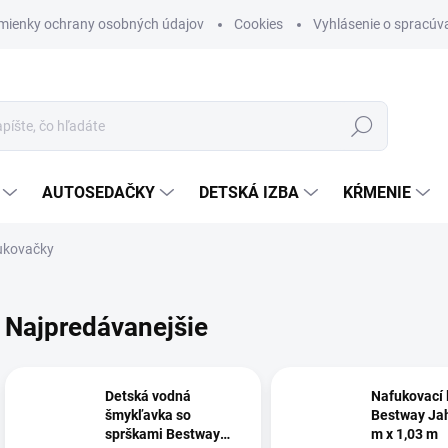
mienky ochrany osobných údajov
Cookies
Vyhlásenie o spracúva
Hľadať
AUTOSEDAČKY
DETSKÁ IZBA
KŔMENIE
ukovačky
Najpredávanejšie
Detská vodná
Nafukovací 
šmykľavka so
Bestway Ja
sprškami Bestway
m x 1,03 m