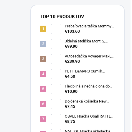
TOP 10 PRODUKTOV
Prebaľovacia taška Mommy
Bag Canvas Khaki
€103,60
Jídelná stolička Monti 2,
Diamond Blue
€99,90
Autosedačka Voyager Maxi,
Toffee Brown
€239,90
PETITE&MARS Cumlík
silikónový na kŕmenie Fruzi
€4,50
Green&Ochre 6m+
Flexibilná slnečná clona do
auta
€10,90
Dojčenská košieľka New
Baby Classic II modrá,
€7,45
veľkosť 56 (0-3m)
OBALL Hračka Oball RATTLE
10 cm dark pink 0m+
€8,75
NATTOU Hračka vkladačka