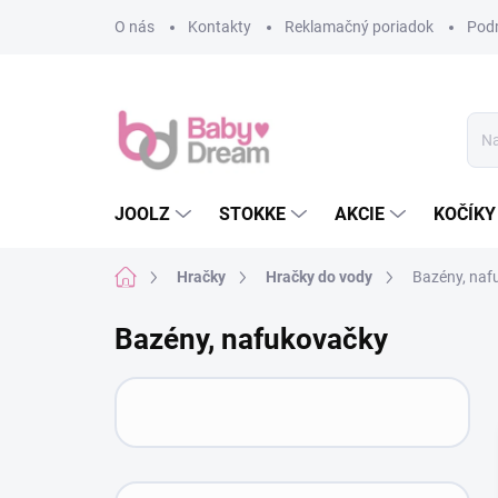
Prejsť na obsah
O nás
Kontakty
Reklamačný poriadok
Pod
JOOLZ
STOKKE
AKCIE
KOČÍKY
Domov
Hračky
Hračky do vody
Bazény, naf
Bazény, nafukovačky
Bočný panel