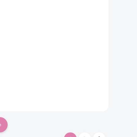
Detský nafukovací
bazén Bestway 183x33
cm modrý
Do košíka
€22,72
h