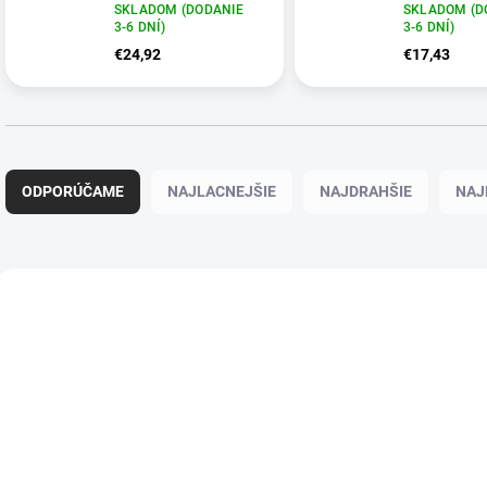
H2OGO! StomBlast
SKLADOM (DODANIE
SKLADOM (D
4,88 m
3-6 DNÍ)
3-6 DNÍ)
€24,92
€17,43
Radenie produktov
ODPORÚČAME
NAJLACNEJŠIE
NAJDRAHŠIE
NAJ
Výpis produktov