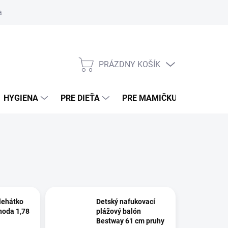
ní osobných údajov (sociálne siete)
Obchodné podmienky
Pouče
PRÁZDNY KOŠÍK
NÁKUPNÝ KOŠÍK
HYGIENA
PRE DIEŤA
PRE MAMIČKU
BEZPE
lehátko
Detský nafukovací
hoda 1,78
plážový balón
Bestway 61 cm pruhy