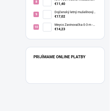
silikónová Light 12x12 cm
€11,40
Dojčenský letný mušelínový
overal New Baby blue, veľkosť
€17,02
62 (3-6m)
Meyco Zavinovačka 0-3 m -
Bear
€14,23
PRIJÍMAME ONLINE PLATBY