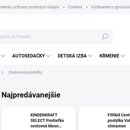
mienky ochrany osobných údajov
Cookies
Vyhlásenie o spracúva
Hľadať
AUTOSEDAČKY
DETSKÁ IZBA
KŔMENIE
Cestovné postieľky
Najpredávanejšie
KINDERKRAFT
Fillikid Ces
SELECT Postieľka
postýlka Va
cestovná Moon
cinnamon