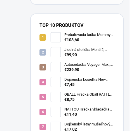
TOP 10 PRODUKTOV
Prebaľovacia taška Mommy
Bag Canvas Khaki
€103,60
Jídelná stolička Monti 2,
Diamond Blue
€99,90
Autosedačka Voyager Maxi,
Toffee Brown
€239,90
Dojčenská košieľka New
Baby Classic II modrá,
€7,45
veľkosť 56 (0-3m)
OBALL Hračka Oball RATTLE
10 cm dark pink 0m+
€8,75
NATTOU Hračka vkladačka
silikónová Light 12x12 cm
€11,40
Dojčenský letný mušelínový
overal New Baby blue, veľkosť
€17,02