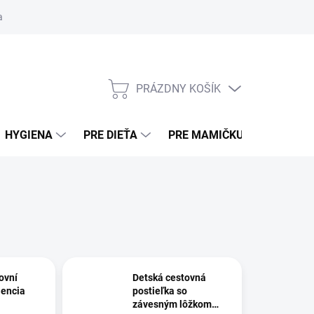
ní osobných údajov (sociálne siete)
Obchodné podmienky
Pouče
PRÁZDNY KOŠÍK
NÁKUPNÝ KOŠÍK
HYGIENA
PRE DIEŤA
PRE MAMIČKU
BEZPE
tovní
Detská cestovná
lencia
postieľka so
závesným lôžkom