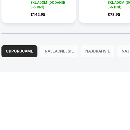
Dream Beige
SKLADOM (DODANIE
SKLADOM (D
3-6 DNÍ)
3-6 DNÍ)
€142,95
€73,95
Radenie produktov
ODPORÚČAME
NAJLACNEJŠIE
NAJDRAHŠIE
NAJ
Výpis produktov