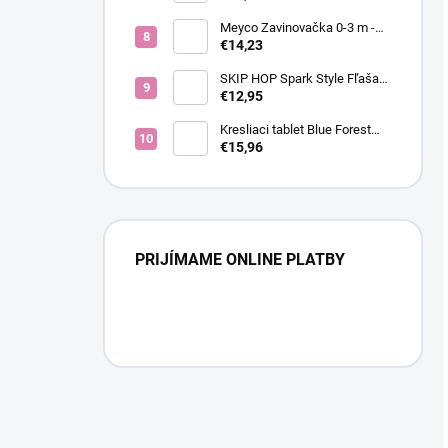
62 (3-6m)
Meyco Zavinovačka 0-3 m -
Bear
€14,23
SKIP HOP Spark Style Fľaša
so slamkou na vodu nerez
€12,95
Ježko 12m+
Kresliaci tablet Blue Forest
Friends
€15,96
PRIJÍMAME ONLINE PLATBY