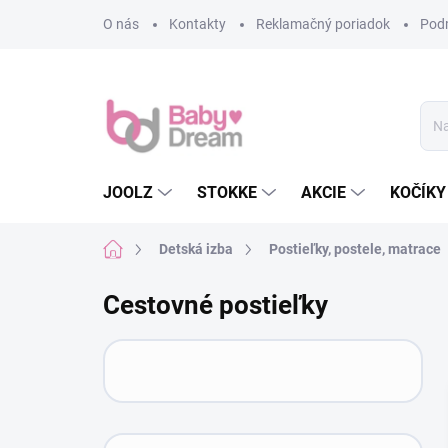
Prejsť na obsah
O nás
Kontakty
Reklamačný poriadok
Pod
JOOLZ
STOKKE
AKCIE
KOČÍKY
Domov
Detská izba
Postieľky, postele, matrace
Cestovné postieľky
Bočný panel