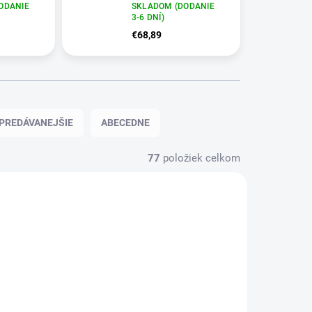
Lift Baby Mix béžová
ODANIE
SKLADOM (DODANIE
3-6 DNÍ)
€68,89
PREDÁVANEJŠIE
ABECEDNE
77
položiek celkom