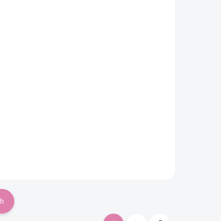
ELECT
Cestovná postieľka 3v1
ná
Heather Clay
ck
Do košíka
€179,60
ch