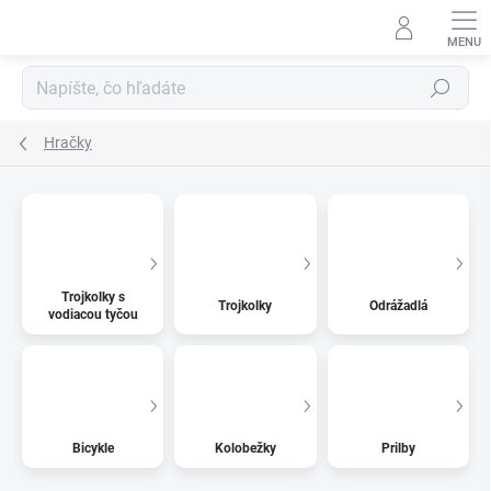
Prejsť na obsah
Hľadať
Hračky
Trojkolky s
Trojkolky
Odrážadlá
vodiacou tyčou
Bicykle
Kolobežky
Prilby