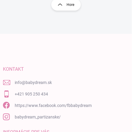
Hore
Zápätie
KONTAKT
info
@
babydream.sk
+421 905 250 434
https://www.facebook.com/fbbabydream
babydream_partizanske/