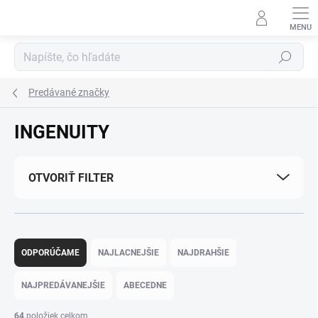
Prejsť na obsah
Hľadať
Predávané značky
INGENUITY
OTVORIŤ FILTER
Radenie produktov
ODPORÚČAME
NAJLACNEJŠIE
NAJDRAHŠIE
NAJPREDÁVANEJŠIE
ABECEDNE
64
položiek celkom