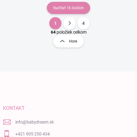
Načítať 18 ďalších
1
4
Ovládacie prvky výpisu
Stránkovanie
64
položiek celkom
Hore
Zápätie
KONTAKT
info
@
babydream.sk
+421 905 250 434