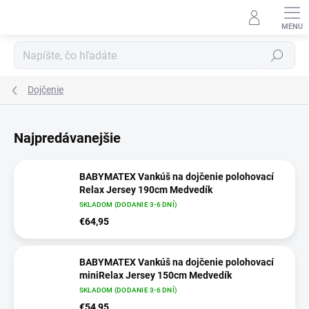
Prejsť na obsah
Hľadať
Dojčenie
Najpredávanejšie
BABYMATEX Vankúš na dojčenie polohovací
Relax Jersey 190cm Medvedík
SKLADOM (DODANIE 3-6 DNÍ)
€64,95
BABYMATEX Vankúš na dojčenie polohovací
miniRelax Jersey 150cm Medvedík
SKLADOM (DODANIE 3-6 DNÍ)
€54,95