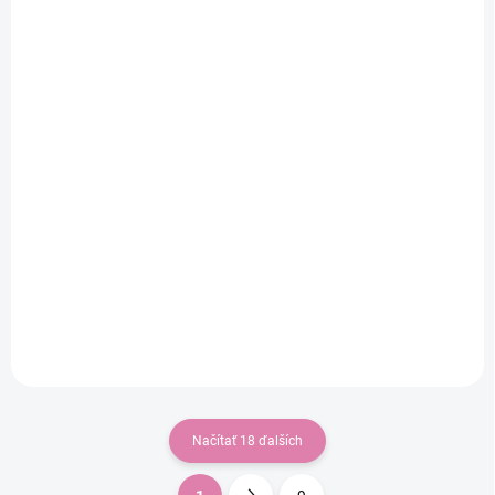
Meyco Relax potah na
Univerzálny dojčiaci
kojící polštář - Jeans
vankúš v tvare C New
blue
Baby hviezdy sivé
Do košíka
Do košíka
€23,08
€47,17
Potah na kojící nebo
těhotenský polštář z
předeprané mušelínové
bavlny.Díky tomu můžete
během chvilky vytvořit
pohodlné dětské hnízdo pro
své dítě.Toto hnízdo pro
miminka je...
Načítať 18 ďalších