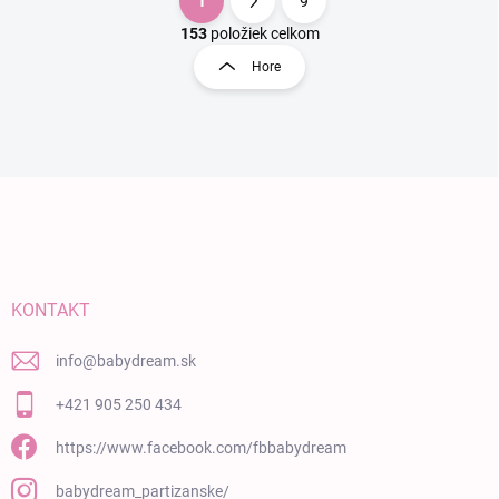
1
9
Ovládacie prvky výpisu
Stránkovanie
153
položiek celkom
Hore
Zápätie
KONTAKT
info
@
babydream.sk
+421 905 250 434
https://www.facebook.com/fbbabydream
babydream_partizanske/