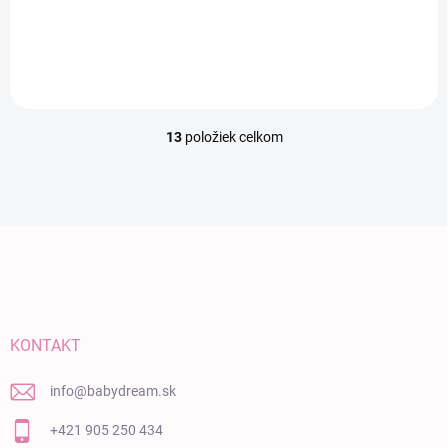
€440
13
položiek celkom
Ovládacie prvky výpisu
Zápätie
KONTAKT
info
@
babydream.sk
+421 905 250 434