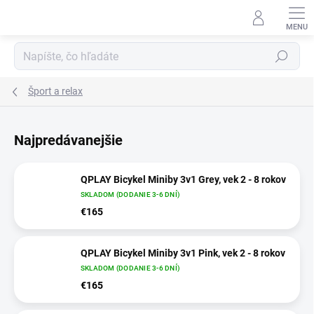
Prejsť na obsah
Hľadať
Šport a relax
Najpredávanejšie
QPLAY Bicykel Miniby 3v1 Grey, vek 2 - 8 rokov
SKLADOM (DODANIE 3-6 DNÍ)
€165
QPLAY Bicykel Miniby 3v1 Pink, vek 2 - 8 rokov
SKLADOM (DODANIE 3-6 DNÍ)
€165