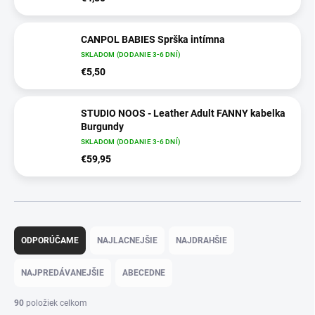
CANPOL BABIES Sprška intímna
SKLADOM (DODANIE 3-6 DNÍ)
€5,50
STUDIO NOOS - Leather Adult FANNY kabelka
Burgundy
SKLADOM (DODANIE 3-6 DNÍ)
€59,95
Radenie produktov
ODPORÚČAME
NAJLACNEJŠIE
NAJDRAHŠIE
NAJPREDÁVANEJŠIE
ABECEDNE
90
položiek celkom