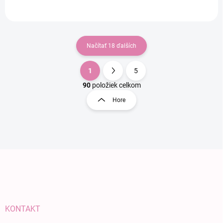
Načítať 18 ďalších
1
5
Ovládacie prvky výpisu
Stránkovanie
90
položiek celkom
Hore
Zápätie
KONTAKT