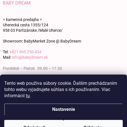
BABY DREAM
= kamenná predajňa =
Uherecká cesta 1355/124
958 03 Partizánske /Malé Uherce/
Showroom: BabyMarket Zone @ BabyDream
Tel:
+421 905 250 434
Mail:
info@babydream.sk
Pondelok – Piatok 09.00 – 17.00
Sobota 09.00 – 12.00
Tento web používa súbory cookie. Ďalším prechádzaním
tohto webu vyjadrujete súhlas s ich používaním. Viac
Nedeľa zatvorené
informácií
tu
.
Nastavenie
Copyright 2026
BABY DREAM
. Všetky práva vyhradené.
Upraviť nastavenie
cookies