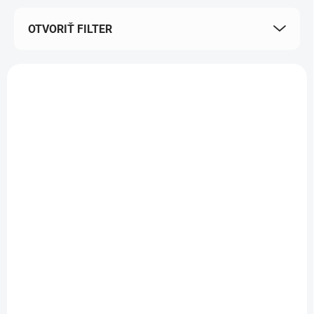
OTVORIŤ FILTER
Výpis produktov
CANPOL BABIES
CANPOL BABIES
Vložky popôrodné
Vložky popôrodné s
gélové Hot&Cold 2ks
krídelkami nočné, 8
ks
Do košíka
Do košíka
€6,70
€4,80