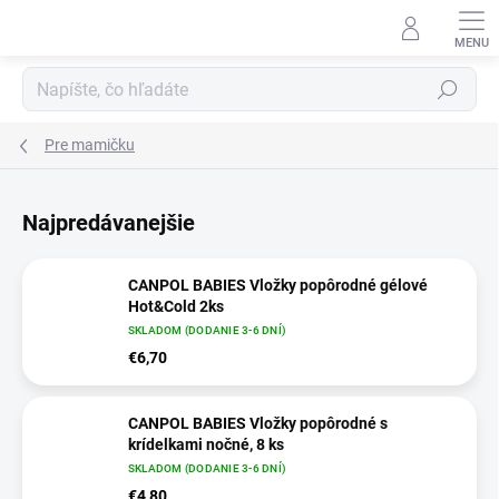
Prejsť na obsah
Hľadať
Pre mamičku
Najpredávanejšie
CANPOL BABIES Vložky popôrodné gélové
Hot&Cold 2ks
SKLADOM (DODANIE 3-6 DNÍ)
€6,70
CANPOL BABIES Vložky popôrodné s
krídelkami nočné, 8 ks
SKLADOM (DODANIE 3-6 DNÍ)
€4,80