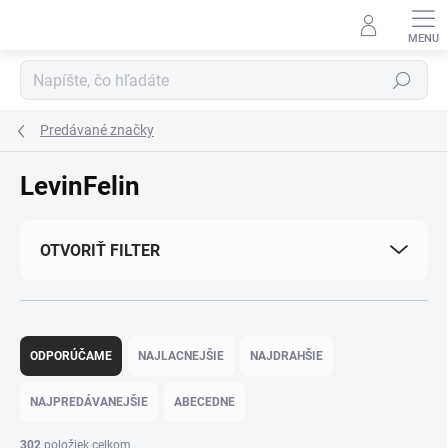
Prejsť na obsah
Hľadať
Predávané značky
LevinFelin
OTVORIŤ FILTER
Radenie produktov
ODPORÚČAME
NAJLACNEJŠIE
NAJDRAHŠIE
NAJPREDÁVANEJŠIE
ABECEDNE
302
položiek celkom