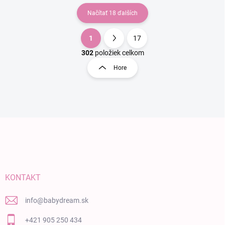
Načítať 18 ďalších
1
17
Ovládacie prvky výpisu
Stránkovanie
302
položiek celkom
Hore
Zápätie
KONTAKT
info
@
babydream.sk
+421 905 250 434