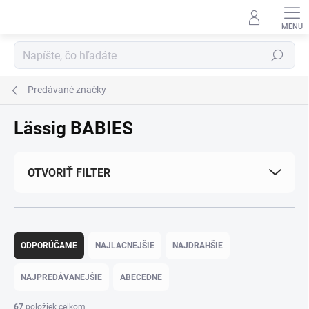
Prejsť na obsah
Hľadať
Predávané značky
Lässig BABIES
OTVORIŤ FILTER
Radenie produktov
ODPORÚČAME
NAJLACNEJŠIE
NAJDRAHŠIE
NAJPREDÁVANEJŠIE
ABECEDNE
67
položiek celkom