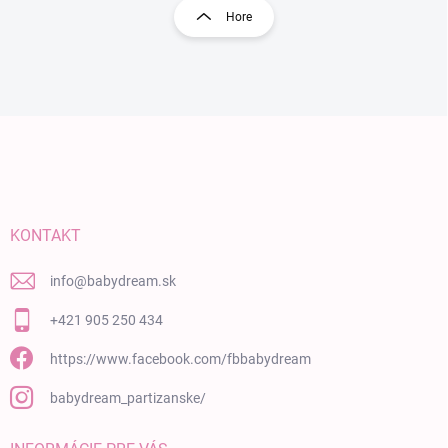
Hore
Zápätie
KONTAKT
info
@
babydream.sk
+421 905 250 434
https://www.facebook.com/fbbabydream
babydream_partizanske/