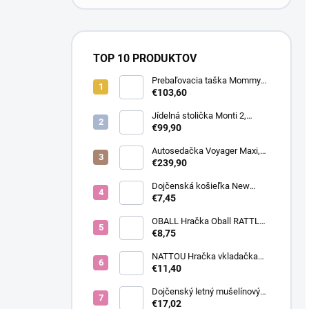
TOP 10 PRODUKTOV
Prebaľovacia taška Mommy
Bag Canvas Khaki
€103,60
Jídelná stolička Monti 2,
Diamond Blue
€99,90
Autosedačka Voyager Maxi,
Toffee Brown
€239,90
Dojčenská košieľka New
Baby Classic II modrá,
€7,45
veľkosť 56 (0-3m)
OBALL Hračka Oball RATTLE
10 cm dark pink 0m+
€8,75
NATTOU Hračka vkladačka
silikónová Light 12x12 cm
€11,40
Dojčenský letný mušelínový
overal New Baby blue, veľkosť
€17,02