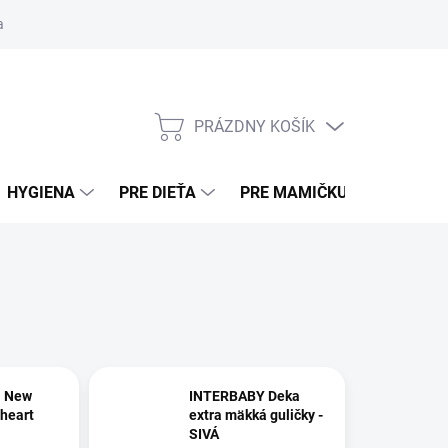
ní osobných údajov (sociálne siete)
Obchodné podmienky
Pouče
PRÁZDNY KOŠÍK
NÁKUPNÝ KOŠÍK
HYGIENA
PRE DIEŤA
PRE MAMIČKU
BEZPE
a New
INTERBABY Deka
heart
extra mäkká guličky -
SIVÁ