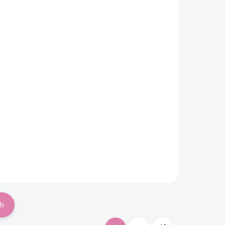
d
Multifunkčný pléd
Luma Ice Cream
Do košíka
€17,99
ch