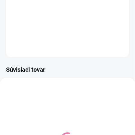
−
+
Pridať do košíka
DETAILNÉ INFORMÁCIE
OPÝTAŤ SA
STRÁŽIŤ
Súvisiaci tovar
BRITAX RÖMER
KINDERKRAFT