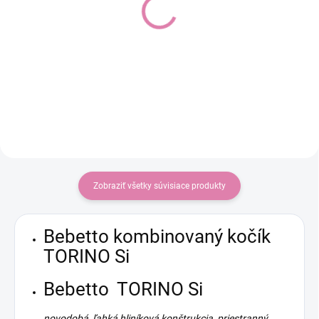
Autosedačka Baby-Safe
Autosedačka Mink Pro 2
Pro Style, Teak
(0-13 kg) Grey
Do košíka
Do košíka
€329
€64,90
Zobraziť všetky súvisiace produkty
Bebetto kombinovaný kočík
TORINO Si
Bebetto TORINO Si
novodobá, ľahká hliníková konštrukcia, priestranný