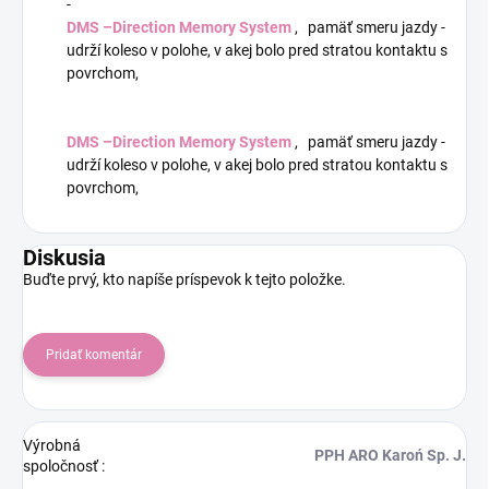
-
DMS –Direction Memory System
, pamäť smeru jazdy -
udrží koleso v polohe, v akej bolo pred stratou kontaktu s
povrchom,
DMS –Direction Memory System
, pamäť smeru jazdy -
udrží koleso v polohe, v akej bolo pred stratou kontaktu s
povrchom,
Diskusia
Buďte prvý, kto napíše príspevok k tejto položke.
Pridať komentár
Výrobná
PPH ARO Karoń Sp. J.
spoločnosť
: