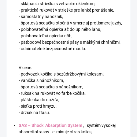
- sklápacia strieška s vetracím okienkom,
- praktická rukoväť v strieške pre ľahké prenášanie,
- samostatný nánožník,
- športová sedačka otočná v smere aj protismere jazdy,
- polohovateľná opierka až do úplného ľahu,
- polohovateľná opierka nôh,
- päťbodové bezpečnostné pásy s mäkkými chráničmi,
- odnímateľné bezpečnostné madlo.
V cene:
- podvozok kočíka s bezúdržbovými kolesami,
- vanička s nánožníkom,
- športová sedačka s nánožníkom,
- ruksak na rukoväť vo farbe kočíka,
- pláštenka do dažďa,
- sieťka proti hmyzu,
- držiak na fľašu.
SAS – Shock Absorption System
, systém vysokej
absorcii otrasov - eliminuje otras kolies,