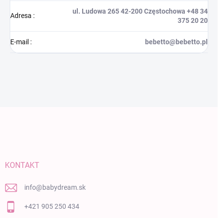
ul. Ludowa 265 42-200 Częstochowa +48 34
Adresa
:
375 20 20
E-mail
:
bebetto@bebetto.pl
Zápätie
KONTAKT
info
@
babydream.sk
+421 905 250 434