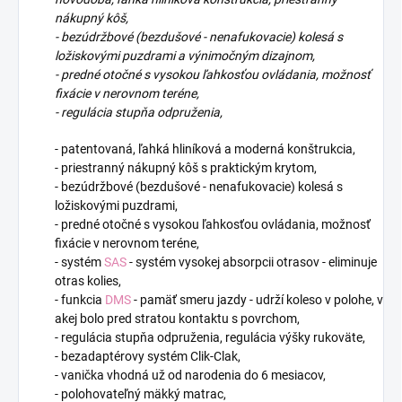
nákupný kôš,
- bezúdržbové (bezdušové - nenafukovacie) kolesá s
ložiskovými puzdrami a výnimočným dizajnom,
- predné otočné s vysokou ľahkosťou ovládania, možnosť
fixácie v nerovnom teréne,
- regulácia stupňa odpruženia,
- patentovaná, ľahká hliníková a moderná konštrukcia,
- priestranný nákupný kôš s praktickým krytom,
- bezúdržbové (bezdušové - nenafukovacie) kolesá s
ložiskovými puzdrami,
- predné otočné s vysokou ľahkosťou ovládania, možnosť
fixácie v nerovnom teréne,
- systém
SAS
- systém vysokej absorpcii otrasov - eliminuje
otras kolies,
- funkcia
DMS
- pamäť smeru jazdy - udrží koleso v polohe, v
akej bolo pred stratou kontaktu s povrchom,
- regulácia stupňa odpruženia, regulácia výšky rukoväte,
- bezadaptérovy systém Clik-Clak,
- vanička vhodná už od narodenia do 6 mesiacov,
- polohovateľný mäkký matrac,