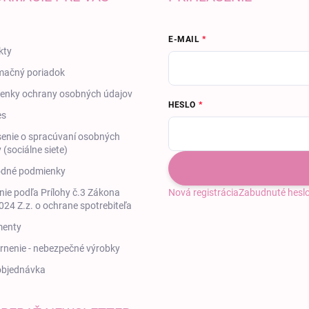
E-MAIL
kty
mačný poriadok
enky ochrany osobných údajov
HESLO
es
enie o spracúvaní osobných
 (sociálne siete)
dné podmienky
ie podľa Prílohy č.3 Zákona
Nová registrácia
Zabudnuté hesl
24 Z.z. o ochrane spotrebiteľa
enty
nenie - nebezpečné výrobky
objednávka