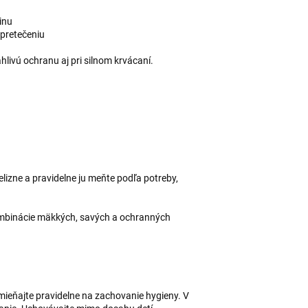
inu
pretečeniu
hlivú ochranu aj pri silnom krvácaní.
lizne a pravidelne ju meňte podľa potreby,
kombinácie mäkkých, savých a ochranných
mieňajte pravidelne na zachovanie hygieny. V