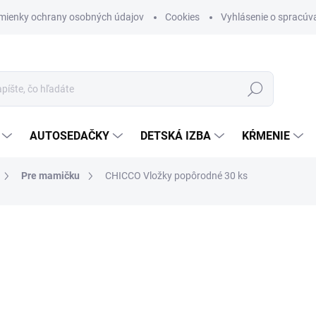
mienky ochrany osobných údajov
Cookies
Vyhlásenie o spracúva
Hľadať
AUTOSEDAČKY
DETSKÁ IZBA
KŔMENIE
Pre mamičku
CHICCO Vložky popôrodné 30 ks
otenia
ZNAČKA:
CHICCO
€8,25
Jednotková cena:
SKLADOM (DODANIE 3-6 D