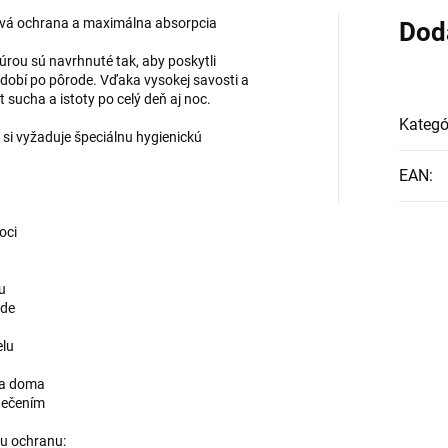
ivá ochrana a maximálna absorpcia
Dod
úrou sú navrhnuté tak, aby poskytli
obí po pôrode. Vďaka vysokej savosti a
 sucha a istoty po celý deň aj noc.
Kategó
 si vyžaduje špeciálnu hygienickú
EAN
:
oci
u
ode
elu
 na doma
etečením
nu ochranu: