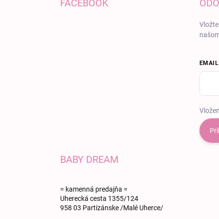
FACEBOOK
ODO
Vložte
našom
EMAIL
Vložen
Pri
BABY DREAM
= kamenná predajňa =
Uherecká cesta 1355/124
958 03 Partizánske /Malé Uherce/