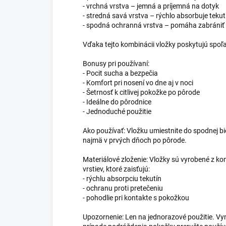
- vrchná vrstva – jemná a príjemná na dotyk
- stredná savá vrstva – rýchlo absorbuje tekut
- spodná ochranná vrstva – pomáha zabrániť 
Vďaka tejto kombinácii vložky poskytujú spoľa
Bonusy pri používaní:
- Pocit sucha a bezpečia
- Komfort pri nosení vo dne aj v noci
- Šetrnosť k citlivej pokožke po pôrode
- Ideálne do pôrodnice
- Jednoduché použitie
Ako používať: Vložku umiestnite do spodnej bie
najmä v prvých dňoch po pôrode.
Materiálové zloženie: Vložky sú vyrobené z 
vrstiev, ktoré zaisťujú:
- rýchlu absorpciu tekutín
- ochranu proti pretečeniu
- pohodlie pri kontakte s pokožkou
Upozornenie: Len na jednorazové použitie. Vy