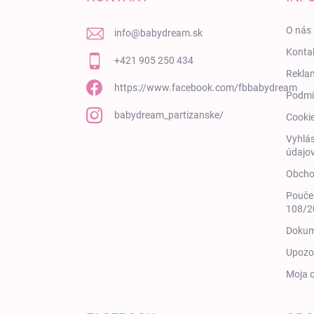
O nás
info
@
babydream.sk
Konta
+421 905 250 434
Rekla
https://www.facebook.com/fbbabydream
Podmi
babydream_partizanske/
Cooki
Vyhlás
údajov
Obcho
Poučen
108/20
Dokum
Upozor
Moja 