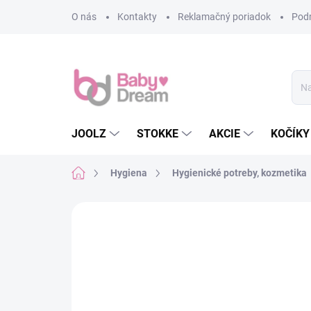
Prejsť na obsah
O nás
Kontakty
Reklamačný poriadok
Pod
JOOLZ
STOKKE
AKCIE
KOČÍKY
Domov
Hygiena
Hygienické potreby, kozmetika
Neohodnotené
Podrobnosti hodn