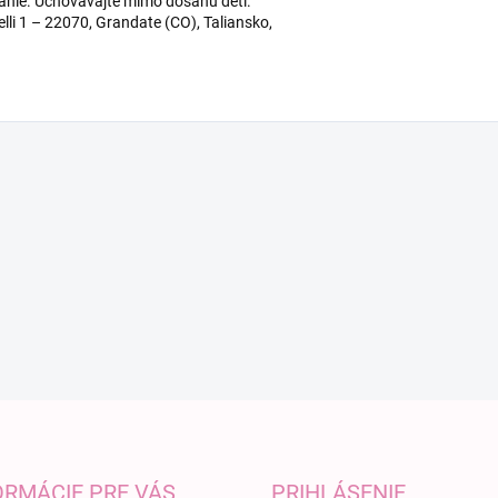
anie. Uchovávajte mimo dosahu detí.
li 1 – 22070, Grandate (CO), Taliansko,
ORMÁCIE PRE VÁS
PRIHLÁSENIE