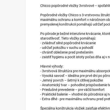
Chicco popôrodné vložky 3vrstvové – spoľahl
Popôrodné vložky Chicco s 3-vrstvovou štrukt
maximálnu ochranu a komfort v náročnom obd
premyslenej konštrukcii pomáhajú udržať pocit
Po pôrode je bežné intenzívne krvácanie, ktoré
starostlivosť. Tieto vložky pomáhajú:
- zvládnuť silné popôrodné krvácanie
- udržať pokožku v suchu a pohodlí
- chrániť oblečenie pred pretečením
- zaistiť hygienu a pocit istoty počas dňa aj v n
Hlavné výhody:
- 3vrstvová štruktúra pre maximálnu absorpci
- Vysoká savosť – ideálna pre prvé dni po pôr
- Jemný povrch – šetrný k citlivej pokožke
- Anatomický tvar – pohodlné prispôsobenie t
- Priedušné prevedenie – pre väčší komfort
- Praktické balenie – vhodné do pôrodnice aj
- Extra dlhé - pre maximálnu ochranu pred pr
Špeciálna konštrukcia vložiek zaisťuje efektív