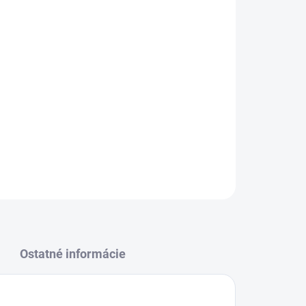
Pridať do košíka
OPÝTAŤ SA
STRÁŽIŤ
Ostatné informácie