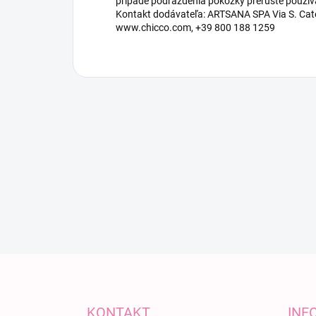
prípade podráždenia pokožky prerušte použív
Kontakt dodávateľa: ARTSANA SPA Via S. Catel
www.chicco.com, +39 800 188 1259
Zápätie
KONTAKT
INF