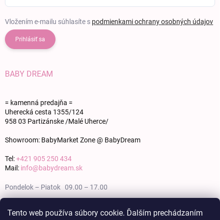
Vložením e-mailu súhlasíte s
podmienkami ochrany osobných údajov
Prihlásiť sa
BABY DREAM
= kamenná predajňa =
Uherecká cesta 1355/124
958 03 Partizánske /Malé Uherce/
Showroom: BabyMarket Zone @ BabyDream
Tel:
+421 905 250 434
Mail:
info@babydream.sk
Pondelok – Piatok 09.00 – 17.00
Sobota 09.00 – 12.00
Tento web používa súbory cookie. Ďalším prechádzaním