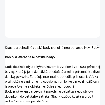
−
+
Pridať do košíka
DETAILNÉ INFORMÁCIE
OPÝTAŤ SA
STRÁŽIŤ
Krásne a pohodlné detské body s originálnou potlačou New Baby.
Prečo si vybrať naše detské body?
Naše detské body s dlhým rukávom je vyrobené zo 100% prírodnej
bavlny, ktorá je jemná, mäkká, priedušná a veľmi príjemná k citlivej
detskej pokožke. Zaručuje maximálne pohodlie pri nosení. Vďaka
praktickému zapínaniu na cvočky na ramienku a medzi nožičkami
je prebaľovanie a obliekanie rýchle a jednoduché.
Body je skvelým darčekom k narodeniu bábätka alebo štýlovým
doplnkom do detského šatníka. Stačí vložiť do košíka a urobiť
radosť sebe aj svojmu dieťatku.