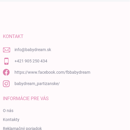
Zápätie
KONTAKT
info
@
babydream.sk
+421 905 250 434
https://www.facebook.com/fbbabydream
babydream_partizanske/
INFORMÁCIE PRE VÁS
O nás
Kontakty
Reklamačný poriadok