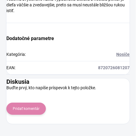
dieťa väčšie a zvedavejšie, preto sa musí neustále bližšou rukou
istiť.
Dodatočné parametre
Kategória
:
Nosiče
EAN
:
8720726081207
Diskusia
Buďte prvý, kto napíše príspevok k tejto položke.
Pridať komentár