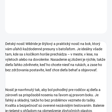
−
+
Pridať do košíka
DETAILNÉ INFORMÁCIE
OPÝTAŤ SA
STRÁŽIŤ
Detský nosič Wildride je štýlový a praktický nosič na bok, ktorý
vám uľahči každodenné presuny s batoľaťom. Je ideálny všade
tam, kde sa s kočíkom horšie prechádza – v meste, v lese, na
výletoch alebo na dovolenke. Nasadenie aj zložení je rýchle, takže
dieťa ľahko zdvihnete, keď ho chcete niesť na rukách, a zase ho
bez zdržovania postavíte, keď chce dieťa behať a objavovať.
Nosič je navrhnutý tak, aby bol pohodlný pre rodičov aj dieťa a
zároveň sa prispôsobil noseniu na ľavom aj pravom boku. Je
ľahký a skladný, takže ho bez problémov vezmete do tašky.
Kvalita a bezpečnosť sú overené nezávislým testovaním. Balenie
je riešené s ohľadom na obmedzenie zbytočných plastov.