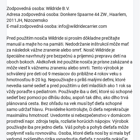
Zodpovedná osoba: Wildride B.V.
Adresa zodpovedná osoba: Donkere Spaarne 44 ZW , Haarlem,
2011JH, Nizozemsko
E-mail zodpovedná osoba: info@wildridecarrier.com
Pred použitím nosiča Wildride si prosím dôkladne prečítajte
manuál a majte ho na pamäti. Nedodržanie inštrukcií môže mať
za následok vážne zranenie alebo smrť. Nosič Wildride je
špeciálne navrhnutý pre bezpečnú a príjemnú prepravu detí na
oboch bokoch. Akékoľvek iné použitie nosiča je prísne zakázané a
môže viesť k vážnemu zraneniu alebo smrti. Tento výrobok je
schválený pre deti od 9 mesiacov do približne 4 rokov veku s
hmotnosťou 8-20 kg. Nepoužívajte s príliš malými deťmi, ktoré
nevedia samé sedieť a pred použitím u detí mladších ako 1 rok sa
vždy poraďte s pediatrom. Používajte iba u detí, ktoré sú schopné
sedieť bez pomoci po dlhšiu dobu, aspoň tak dlho, ako dlho trvá
plánovaná cesta. Bez ohľadu na vek musí byť dieťa schopné
samo udržať hlavu. Pravidelne kontrolujte, či dieťa neprekračuje
maximálnu hmotnosť. Uvedomte si nebezpečenstvo v domácom
prostredí napr. zdroja tepla, rozliatie horúcich nápojov. Výrobok
používajte iba pre jedno dieťa. Váš pohyb a pohyb dieťaťa môže
ovplyvniť vašu rovnováhu. Osoba, ktoré dieťa nosí by si mala byť
vedomá zvýšeného rizika vypadnutia dieťaťa z nosidla pokiaľ je