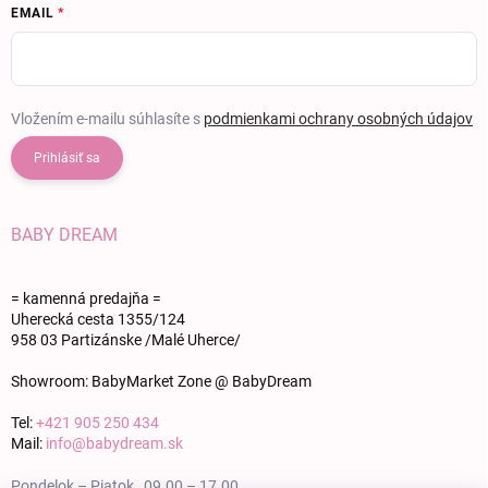
EMAIL
Vložením e-mailu súhlasíte s
podmienkami ochrany osobných údajov
Prihlásiť sa
BABY DREAM
= kamenná predajňa =
Uherecká cesta 1355/124
958 03 Partizánske /Malé Uherce/
Showroom: BabyMarket Zone @ BabyDream
Tel:
+421 905 250 434
Mail:
info@babydream.sk
Pondelok – Piatok 09.00 – 17.00