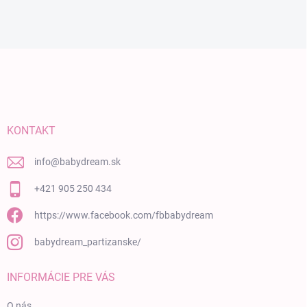
Zápätie
KONTAKT
info
@
babydream.sk
+421 905 250 434
https://www.facebook.com/fbbabydream
babydream_partizanske/
INFORMÁCIE PRE VÁS
O nás