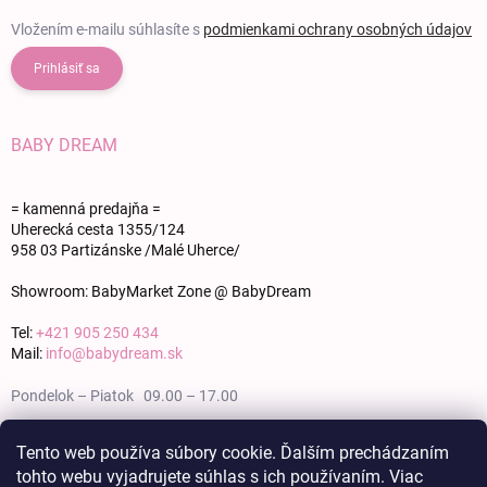
Vložením e-mailu súhlasíte s
podmienkami ochrany osobných údajov
Prihlásiť sa
BABY DREAM
= kamenná predajňa =
Uherecká cesta 1355/124
958 03 Partizánske /Malé Uherce/
Showroom: BabyMarket Zone @ BabyDream
Tel:
+421 905 250 434
Mail:
info@babydream.sk
Pondelok – Piatok 09.00 – 17.00
Sobota 09.00 – 12.00
Tento web používa súbory cookie. Ďalším prechádzaním
tohto webu vyjadrujete súhlas s ich používaním. Viac
Nedeľa zatvorené