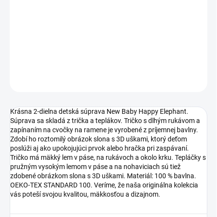
−
+
Pridať do košíka
DETAILNÉ INFORMÁCIE
OPÝTAŤ SA
STRÁŽIŤ
Krásna 2-dielna detská súprava New Baby Happy Elephant.
Súprava sa skladá z trička a teplákov. Tričko s dlhým rukávom a
zapínaním na cvočky na ramene je vyrobené z príjemnej bavlny.
Zdobí ho roztomilý obrázok slona s 3D uškami, ktorý deťom
poslúži aj ako upokojujúci prvok alebo hračka pri zaspávaní.
Tričko má mäkký lem v páse, na rukávoch a okolo krku. Tepláčky s
pružným vysokým lemom v páse a na nohaviciach sú tiež
zdobené obrázkom slona s 3D uškami. Materiál: 100 % bavlna.
OEKO-TEX STANDARD 100. Veríme, že naša originálna kolekcia
vás poteší svojou kvalitou, mäkkosťou a dizajnom.