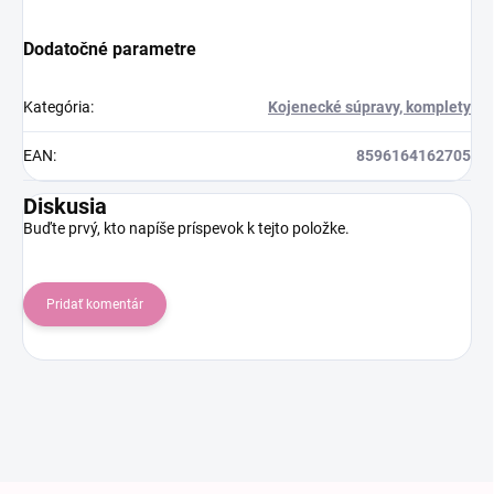
Dodatočné parametre
Kategória
:
Kojenecké súpravy, komplety
EAN
:
8596164162705
Diskusia
Buďte prvý, kto napíše príspevok k tejto položke.
Pridať komentár
Zápätie