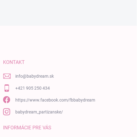
Zápätie
KONTAKT
info
@
babydream.sk
+421 905 250 434
https://www.facebook.com/fbbabydream
babydream_partizanske/
INFORMÁCIE PRE VÁS