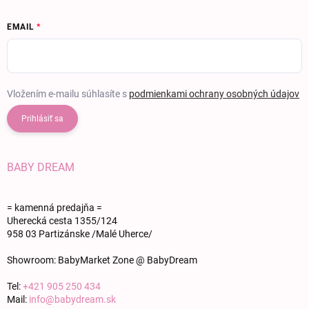
EMAIL
Vložením e-mailu súhlasíte s
podmienkami ochrany osobných údajov
Prihlásiť sa
BABY DREAM
= kamenná predajňa =
Uherecká cesta 1355/124
958 03 Partizánske /Malé Uherce/
Showroom: BabyMarket Zone @ BabyDream
Tel:
+421 905 250 434
Mail:
info@babydream.sk