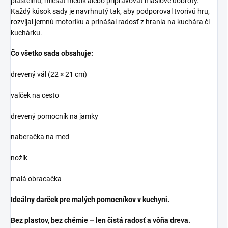
plastelínu, miešať medík alebo pripravovať maslové dobroty.
Každý kúsok sady je navrhnutý tak, aby podporoval tvorivú hru,
rozvíjal jemnú motoriku a prinášal radosť z hrania na kuchára či
kuchárku.
Čo všetko sada obsahuje:
drevený vál (22 × 21 cm)
valček na cesto
drevený pomocník na jamky
naberačka na med
nožík
malá obracačka
Ideálny darček pre malých pomocníkov v kuchyni.
Bez plastov, bez chémie – len čistá radosť a vôňa dreva.