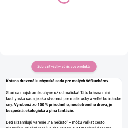
Do košíka
Do košíka
€19,87
€19,87
Zobraziť všetky súvisiace produkty
Krásna drevená kuchynská sada pre malých šéfkuchárov.
Staň sa majstrom kuchyne už od malička! Táto krásna mini
kuchynská sada je ako stvorená pre malé rúčky a veľké kulinárske
sny.
Vyrobená zo 100 % prírodného, neošetreného dreva, je
bezpečná, ekologická a plná fantázie.
Deti si zamilujú varenie „na nečisto“ – môžu vaľkať cesto,