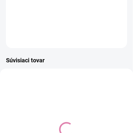
−
+
Pridať do košíka
DETAILNÉ INFORMÁCIE
OPÝTAŤ SA
STRÁŽIŤ
Súvisiaci tovar
Detská závesná
Detská závesná
hojdačka Tega žltá
hojdačka Tega sivá