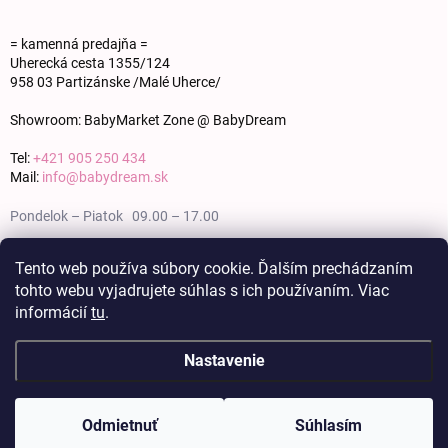
= kamenná predajňa =
Uherecká cesta 1355/124
958 03 Partizánske /Malé Uherce/
Showroom: BabyMarket Zone @ BabyDream
Tel:
+421 905 250 434
Mail:
info@babydream.sk
Pondelok – Piatok 09.00 – 17.00
Sobota 09.00 – 12.00
Tento web používa súbory cookie. Ďalším prechádzaním
tohto webu vyjadrujete súhlas s ich používaním. Viac
Nedeľa zatvorené
informácií
tu
.
Nastavenie
Copyright 2026
BABY DREAM
. Všetky práva vyhradené.
Upraviť nastavenie
cookies
Odmietnuť
Súhlasím