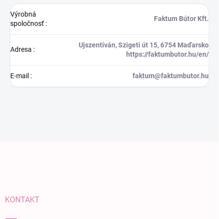
Výrobná
Faktum Bútor Kft.
spoločnosť
:
Ujszentiván, Szigeti út 15, 6754 Maďarsko
Adresa
:
https://faktumbutor.hu/en/
E-mail
:
faktum@faktumbutor.hu
Zápätie
KONTAKT