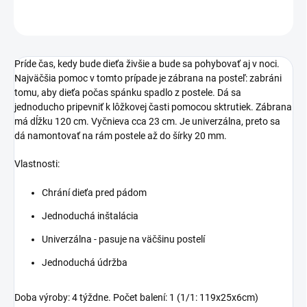
OPÝTAŤ SA
STRÁŽIŤ
Príde čas, kedy bude dieťa živšie a bude sa pohybovať aj v noci.
Najväčšia pomoc v tomto prípade je zábrana na posteľ: zabráni
tomu, aby dieťa počas spánku spadlo z postele. Dá sa
jednoducho pripevniť k lôžkovej časti pomocou sktrutiek. Zábrana
má dĺžku 120 cm. Vyčnieva cca 23 cm. Je univerzálna, preto sa
dá namontovať na rám postele až do šírky 20 mm.
Vlastnosti:
Chrání dieťa pred pádom
Jednoduchá inštalácia
Univerzálna - pasuje na väčšinu postelí
Jednoduchá údržba
Doba výroby: 4 týždne. Počet balení: 1 (1/1: 119x25x6cm)