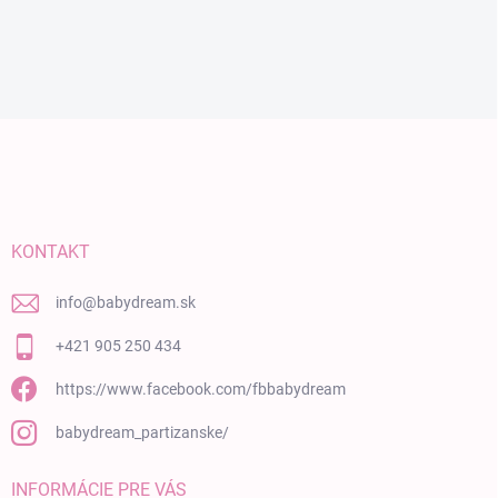
Zápätie
KONTAKT
info
@
babydream.sk
+421 905 250 434
https://www.facebook.com/fbbabydream
babydream_partizanske/
INFORMÁCIE PRE VÁS