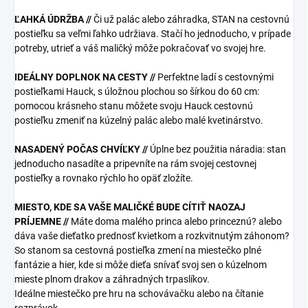
ĽAHKÁ ÚDRŽBA //
Či už palác alebo záhradka, STAN na cestovnú
postieľku sa veľmi ľahko udržiava. Stačí ho jednoducho, v prípade
potreby, utrieť a váš maličký môže pokračovať vo svojej hre.
IDEÁLNY DOPLNOK NA CESTY //
Perfektne ladí s cestovnými
postieľkami Hauck, s úložnou plochou so šírkou do 60 cm:
pomocou krásneho stanu môžete svoju Hauck cestovnú
postieľku zmeniť na kúzelný palác alebo malé kvetinárstvo.
NASADENÝ POČAS CHVÍĽKY //
Úplne bez použitia náradia: stan
jednoducho nasadíte a pripevníte na rám svojej cestovnej
postieľky a rovnako rýchlo ho opäť zložíte.
MIESTO, KDE SA VAŠE MALIČKÉ BUDE CÍTIŤ NAOZAJ
PRÍJEMNE //
Máte doma malého princa alebo princeznú? alebo
dáva vaše dieťatko prednosť kvietkom a rozkvitnutým záhonom?
So stanom sa cestovná postieľka zmení na miestečko plné
fantázie a hier, kde si môže dieťa snívať svoj sen o kúzelnom
mieste plnom drakov a záhradných trpaslíkov.
Ideálne miestečko pre hru na schovávačku alebo na čítanie