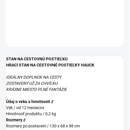
−
+
Pridať do košíka
DETAILNÉ INFORMÁCIE
OPÝTAŤ SA
STRÁŽIŤ
STAN NA CESTOVNÚ POSTIEĽKU
HRACÍ STAN NA CESTOVNÉ POSTIEĽKY HAUCK
IDEÁLNY DOPLNOK NA CESTY
ZOSTAVENÝ UŽ ZA CHVÍĽKU
KRÁSNE MIESTO PLNÉ FANTÁZIE
Údaj o veku a hmotnosti //
Vek / od 12 mesiacov
Hmotnosť produktu / 0,2 kg
Rozmery //
Rozmery po postavení / 130 x 68 x 98 cm