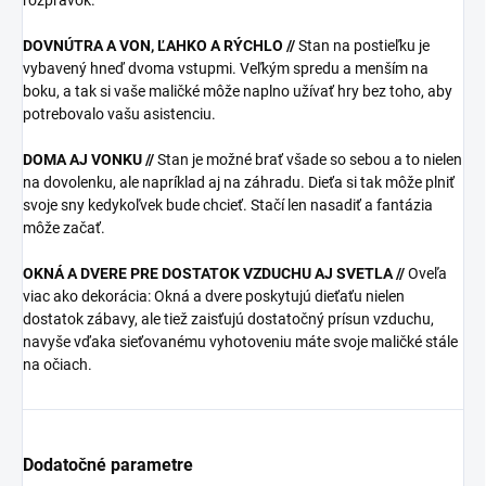
rozprávok.
DOVNÚTRA A VON, ĽAHKO A RÝCHLO //
Stan na postieľku je
vybavený hneď dvoma vstupmi. Veľkým spredu a menším na
boku, a tak si vaše maličké môže naplno užívať hry bez toho, aby
potrebovalo vašu asistenciu.
DOMA AJ VONKU //
Stan je možné brať všade so sebou a to nielen
na dovolenku, ale napríklad aj na záhradu. Dieťa si tak môže plniť
svoje sny kedykoľvek bude chcieť. Stačí len nasadiť a fantázia
môže začať.
OKNÁ A DVERE PRE DOSTATOK VZDUCHU AJ SVETLA //
Oveľa
viac ako dekorácia: Okná a dvere poskytujú dieťaťu nielen
dostatok zábavy, ale tiež zaisťujú dostatočný prísun vzduchu,
navyše vďaka sieťovanému vyhotoveniu máte svoje maličké stále
na očiach.
Dodatočné parametre