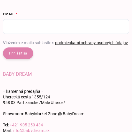
EMAIL
Vložením e-mailu súhlasíte s
podmienkami ochrany osobných údajov
Prihlásiť sa
BABY DREAM
= kamenná predajňa =
Uherecká cesta 1355/124
958 03 Partizánske /Malé Uherce/
Showroom: BabyMarket Zone @ BabyDream
Tel:
+421 905 250 434
Mail:
info@babydream.sk