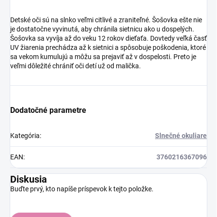
Detské oči sú na slnko veľmi citlivé a zraniteľné. Šošovka ešte nie
je dostatočne vyvinutá, aby chránila sietnicu ako u dospelých.
Šošovka sa vyvíja až do veku 12 rokov dieťaťa. Dovtedy veľká časť
UV žiarenia prechádza až k sietnici a spôsobuje poškodenia, ktoré
sa vekom kumulujú a môžu sa prejaviť až v dospelosti. Preto je
veľmi dôležité chrániť oči detí už od malička.
Dodatočné parametre
Kategória
:
Slnečné okuliare
EAN
:
3760216367096
Diskusia
Buďte prvý, kto napíše príspevok k tejto položke.