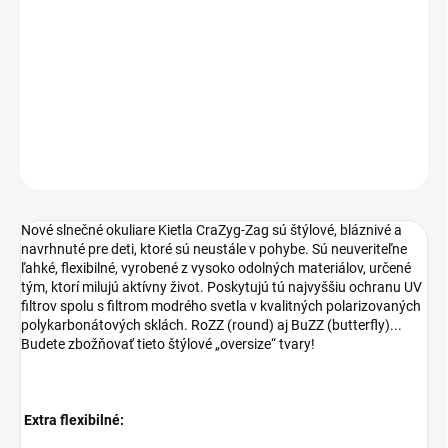
−
+
Pridať do košíka
DETAILNÉ INFORMÁCIE
OPÝTAŤ SA
STRÁŽIŤ
Nové slnečné okuliare Kietla CraZyg-Zag sú štýlové, bláznivé a
navrhnuté pre deti, ktoré sú neustále v pohybe. Sú neuveriteľne
ľahké, flexibilné, vyrobené z vysoko odolných materiálov, určené
tým, ktorí milujú aktívny život. Poskytujú tú najvyššiu ochranu UV
filtrov spolu s filtrom modrého svetla v kvalitných polarizovaných
polykarbonátových sklách. RoZZ (round) aj BuZZ (butterfly)...
Budete zbožňovať tieto štýlové „oversize“ tvary!
Extra flexibilné: