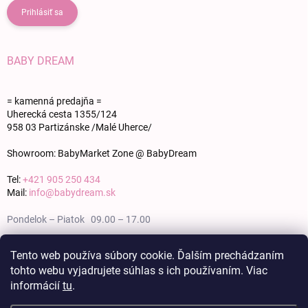
Prihlásiť sa
BABY DREAM
= kamenná predajňa =
Uherecká cesta 1355/124
958 03 Partizánske /Malé Uherce/
Showroom: BabyMarket Zone @ BabyDream
Tel:
+421 905 250 434
Mail:
info@babydream.sk
Pondelok – Piatok 09.00 – 17.00
Sobota 09.00 – 12.00
Tento web používa súbory cookie. Ďalším prechádzaním
tohto webu vyjadrujete súhlas s ich používaním. Viac
Nedeľa zatvorené
informácií
tu
.