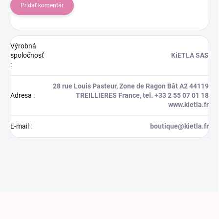
Pridať komentár
Výrobná
spoločnosť
KiETLA SAS
:
28 rue Louis Pasteur, Zone de Ragon Bât A2 44119
Adresa
:
TREILLIERES France, tel. +33 2 55 07 01 18
www.kietla.fr
E-mail
:
boutique@kietla.fr
Zápätie