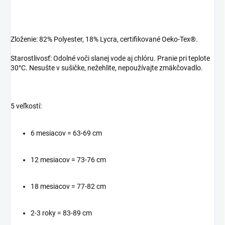
Zloženie: 82% Polyester, 18% Lycra, certifikované Oeko-Tex®.
Starostlivosť: Odolné voči slanej vode aj chlóru. Pranie pri teplote
30°C. Nesušte v sušičke, nežehlite, nepoužívajte zmäkčovadlo.
5 veľkostí:
6 mesiacov = 63-69 cm
12 mesiacov = 73-76 cm
18 mesiacov = 77-82 cm
2-3 roky = 83-89 cm