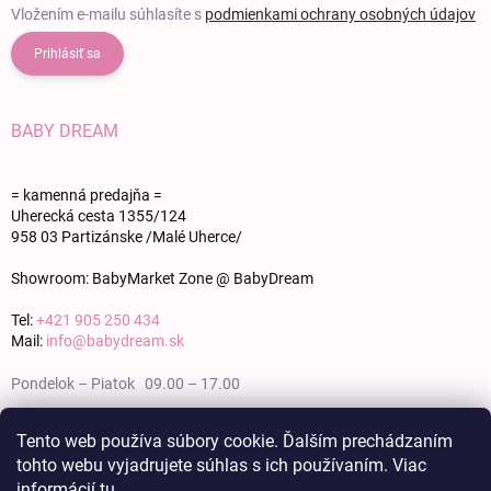
Vložením e-mailu súhlasíte s
podmienkami ochrany osobných údajov
Prihlásiť sa
BABY DREAM
= kamenná predajňa =
Uherecká cesta 1355/124
958 03 Partizánske /Malé Uherce/
Showroom: BabyMarket Zone @ BabyDream
Tel:
+421 905 250 434
Mail:
info@babydream.sk
Pondelok – Piatok 09.00 – 17.00
Sobota 09.00 – 12.00
Tento web používa súbory cookie. Ďalším prechádzaním
tohto webu vyjadrujete súhlas s ich používaním. Viac
Nedeľa zatvorené
informácií
tu
.