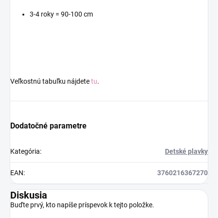
3-4 roky = 90-100 cm
Veľkostnú tabuľku nájdete
tu
.
Dodatočné parametre
Kategória
:
Detské plavky
EAN
:
3760216367270
Diskusia
Buďte prvý, kto napíše príspevok k tejto položke.