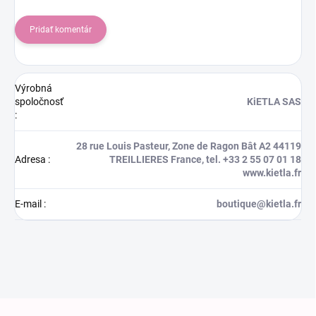
Pridať komentár
Výrobná
spoločnosť
KiETLA SAS
:
28 rue Louis Pasteur, Zone de Ragon Bât A2 44119
Adresa
:
TREILLIERES France, tel. +33 2 55 07 01 18
www.kietla.fr
E-mail
:
boutique@kietla.fr
Zápätie