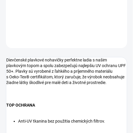
−
+
Pridať do košíka
DETAILNÉ INFORMÁCIE
OPÝTAŤ SA
STRÁŽIŤ
Dievčenské plavkové nohavičky perfektne ladia s našim
plavkovým topom a spolu zabezpečujú najlepšiu UV ochranu UPF
50+. Plavky sú vyrobené z ľahkého a príjemného materiálu
s Oeko-Tex® certifikátom, ktorý zaručuje, že výrobok neobsahuje
žiadne látky škodlivé pre malé deti a životné prostredie.
TOP OCHRANA
Anti-UV tkanina bez použitia chemických filtrov.