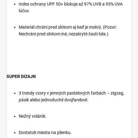
Index ochrany UPF 50+ blokuje až 97% UVB a 95% UVA
lúčov.
Materiál chráni pred slnkom aj keď je mokrý. (Pozor:
Nechráni pred slnkom iné, nezakryté časti tela.)
SUPER DIZAJN
3 trendy vzory v jemných pastelových farbách – zigzag,
pásik alebo jednoduché dvojfarebné.
Nežný volánik.
Dostatok miesta na plienku.