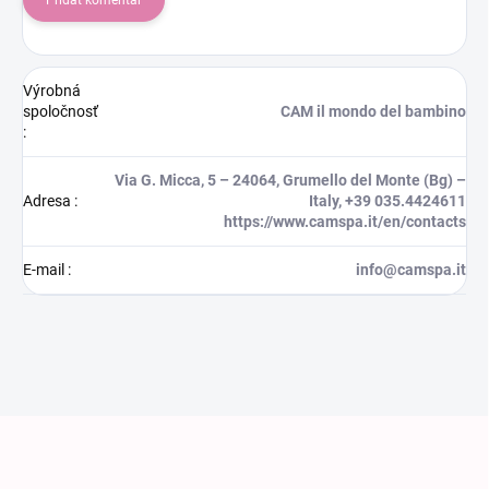
Výrobná
spoločnosť
CAM il mondo del bambino
:
Via G. Micca, 5 – 24064, Grumello del Monte (Bg) –
Adresa
:
Italy, +39 035.4424611
https://www.camspa.it/en/contacts
E-mail
:
info@camspa.it
Zápätie