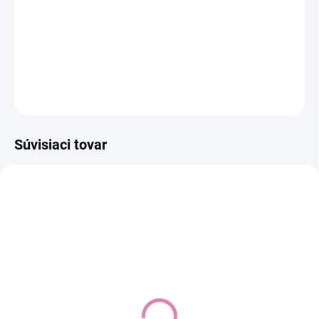
−
+
Pridať do košíka
DETAILNÉ INFORMÁCIE
OPÝTAŤ SA
STRÁŽIŤ
Súvisiaci tovar
Nuna PIPA™ next caviar
BRITAX RÖMER
Autosedačka Baby-Safe
Do košíka