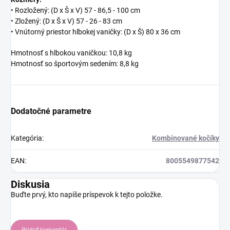
• Rozložený: (D x Š x V) 57 - 86,5 - 100 cm
• Zložený: (D x Š x V) 57 - 26 - 83 cm
• Vnútorný priestor hlbokej vaničky: (D x Š) 80 x 36 cm
Hmotnosť s hlbokou vaničkou: 10,8 kg
Hmotnosť so športovým sedením: 8,8 kg
Dodatočné parametre
Kategória
:
Kombinované kočíky
EAN
:
8005549877542
Diskusia
Buďte prvý, kto napíše príspevok k tejto položke.
Pridať komentár