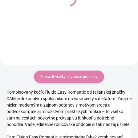
Pro Style, Sage Green
€229
Do košíka
autosedačka 40-83 cm
€329
Zobraziť všetky súvisiace produkty
Kombinovaný kočík Fluido Easy Romantic od talianskej značky
CAM je dokonalým spoločníkom na vaše cesty s dieťaťom. Zaujme
nielen moderným dizajnom poťahov s motívom srdca a
podvozkom, ale aj množstvom praktických funkcií – to všetko
vám na cestách poskytne prekvapivú ľahkosť a potrebné
pohodlie. Vaše jedinečné rodičovské obdobie si tak naozaj užijete.
Cam Fluido Easy Romantic je mimoriadne ľahký kombinovaný