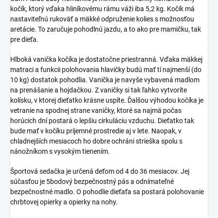
kočík, ktorý vďaka hliníkovému rámu váži iba 5,2 kg. Kočík má
nastaviteľnú rukoväť a mäkké odpruženie kolies s možnosťou
aretácie. To zaručuje pohodlnú jazdu, a to ako pre mamičku, tak
pre dieťa.
Hlboká vanička kočíka je dostatočne priestranná. Vďaka mäkkej
matraci a funkcii polohovania hlavičky budú mať tí najmenší (do
10 kg) dostatok pohodlia. Vanička je navyše vybavená madlom
na prenášanie a hojdačkou. Z vaničky si tak ľahko vytvoríte
kolísku, v ktorej dieťatko krásne uspíte. Ďalšou výhodou kočíka je
vetranie na spodnej strane vaničky, ktoré sa najmä počas
horúcich dní postará o lepšiu cirkuláciu vzduchu. Dieťatko tak
bude mať v kočíku príjemné prostredie aj v lete. Naopak, v
chladnejších mesiacoch ho dobre ochráni strieška spolu s
nánožníkom s vysokým tienením.
Športová sedačka je určená deťom od 4 do 36 mesiacov. Jej
súčasťou je 5bodový bezpečnostný pás a odnímateľné
bezpečnostné madlo. O pohodlie dieťaťa sa postará polohovanie
chrbtovej opierky a opierky na nohy.