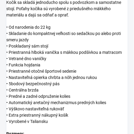
Kočík sa skladá jednoducho spolu s podvozkom a samostatne
stojí. Poťahy kočíka sú vyrobené z priedušného mäkkého
materiálu a dajú sa odňať a oprať.
• Od narodenia do 22 kg
• Skladanie do kompaktnej veľkosti so sedačkou po alebo proti
smeru jazdy
• Poskladaný sám stojí
• Priestranná hlboká vanička s mäkkou podšívkou a matracom
• Vetrané dno vaničky
• Funkcia hojdania
• Priestranné otočné športové sedenie
• Nastaviteľná opierka chrbta a nôh jednou rukou
• 5bodový bezpečnostný pás
• Centrálna brzda
• Predné a zadné odpruženie kolies
• Automatický aretačný mechanizmus predných kolies
• Výškovo nastaviteľná rukoväť
• Extra priestranný nákupný košík
• Vyrobené v Taliansku
Rozmery: