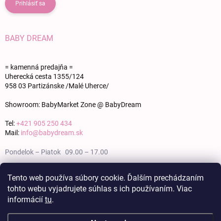
Prihlásiť sa
BABY DREAM
= kamenná predajňa =
Uherecká cesta 1355/124
958 03 Partizánske /Malé Uherce/
Showroom: BabyMarket Zone @ BabyDream
Tel:
+421 905 250 434
Mail:
info@babydream.sk
Pondelok – Piatok 09.00 – 17.00
Sobota 09.00 – 12.00
Tento web používa súbory cookie. Ďalším prechádzaním
tohto webu vyjadrujete súhlas s ich používaním. Viac
Nedeľa zatvorené
informácií
tu
.