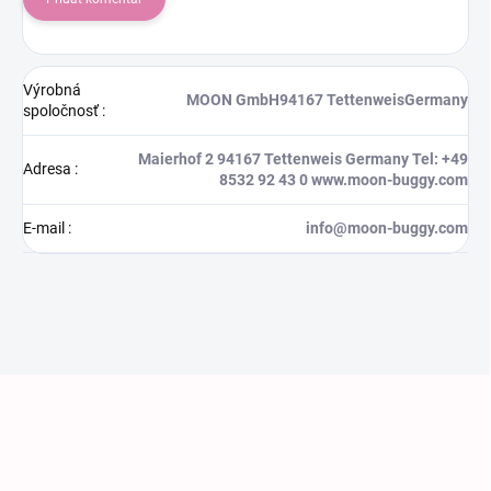
Výrobná
MOON GmbH94167 TettenweisGermany
spoločnosť
:
Maierhof 2 94167 Tettenweis Germany Tel: +49
Adresa
:
8532 92 43 0 www.moon-buggy.com
E-mail
:
info@moon-buggy.com
Zápätie