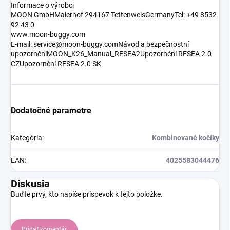
Informace o výrobci
MOON GmbHMaierhof 294167 TettenweisGermanyTel: +49 8532
92 43 0
www.moon-buggy.com
E-mail: service@moon-buggy.comNávod a bezpečnostní
upozorněníMOON_K26_Manual_RESEA2Upozornění RESEA 2.0
CZUpozornění RESEA 2.0 SK
Dodatočné parametre
Kategória
:
Kombinované kočíky
EAN
:
4025583044476
Diskusia
Buďte prvý, kto napíše príspevok k tejto položke.
Pridať komentár