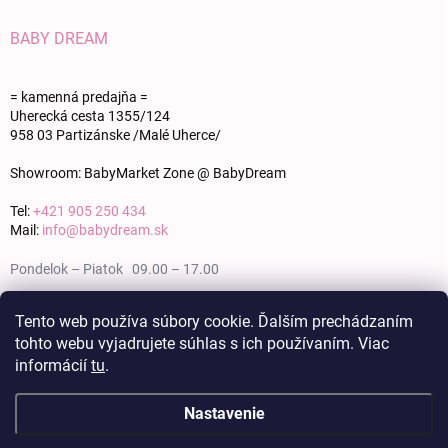
BABY DREAM
= kamenná predajňa =
Uherecká cesta 1355/124
958 03 Partizánske /Malé Uherce/
Showroom: BabyMarket Zone @ BabyDream
Tel:
+421 905 250 434
Mail:
info@babydream.sk
Pondelok – Piatok 09.00 – 17.00
Sobota 09.00 – 12.00
Tento web používa súbory cookie. Ďalším prechádzaním
tohto webu vyjadrujete súhlas s ich používaním. Viac
Nedeľa zatvorené
informácií
tu
.
Nastavenie