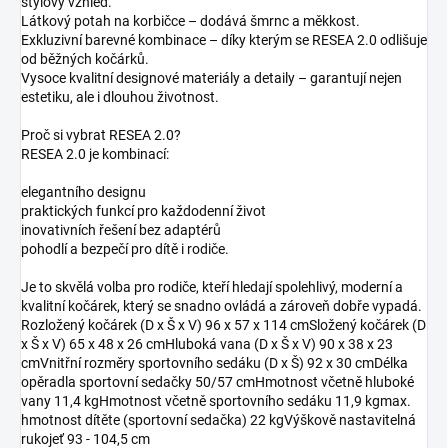
stylový vzhled.
Látkový potah na korbičce – dodává šmrnc a měkkost.
Exkluzivní barevné kombinace – díky kterým se RESEA 2.0 odlišuje
od běžných kočárků.
Vysoce kvalitní designové materiály a detaily – garantují nejen
estetiku, ale i dlouhou životnost.
Proč si vybrat RESEA 2.0?
RESEA 2.0 je kombinací:
elegantního designu
praktických funkcí pro každodenní život
inovativních řešení bez adaptérů
pohodlí a bezpečí pro dítě i rodiče.
Je to skvělá volba pro rodiče, kteří hledají spolehlivý, moderní a
kvalitní kočárek, který se snadno ovládá a zároveň dobře vypadá.
Rozložený kočárek (D x Š x V) 96 x 57 x 114 cmSložený kočárek (D
x Š x V) 65 x 48 x 26 cmHluboká vana (D x Š x V) 90 x 38 x 23
cmVnitřní rozměry sportovního sedáku (D x Š) 92 x 30 cmDélka
opěradla sportovní sedačky 50/57 cmHmotnost včetně hluboké
vany 11,4 kgHmotnost včetně sportovního sedáku 11,9 kgmax.
hmotnost dítěte (sportovní sedačka) 22 kgVýškově nastavitelná
rukojeť 93 - 104,5 cm