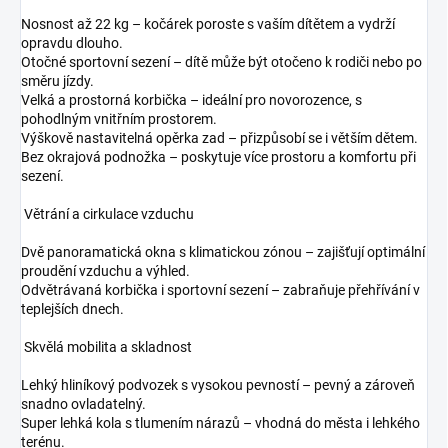
Nosnost až 22 kg – kočárek poroste s vaším dítětem a vydrží
opravdu dlouho.
Otočné sportovní sezení – dítě může být otočeno k rodiči nebo po
směru jízdy.
Velká a prostorná korbička – ideální pro novorozence, s
pohodlným vnitřním prostorem.
Výškově nastavitelná opěrka zad – přizpůsobí se i větším dětem.
Bez okrajová podnožka – poskytuje více prostoru a komfortu při
sezení.
Větrání a cirkulace vzduchu
Dvě panoramatická okna s klimatickou zónou – zajišťují optimální
proudění vzduchu a výhled.
Odvětrávaná korbička i sportovní sezení – zabraňuje přehřívání v
teplejších dnech.
Skvělá mobilita a skladnost
Lehký hliníkový podvozek s vysokou pevností – pevný a zároveň
snadno ovladatelný.
Super lehká kola s tlumením nárazů – vhodná do města i lehkého
terénu.