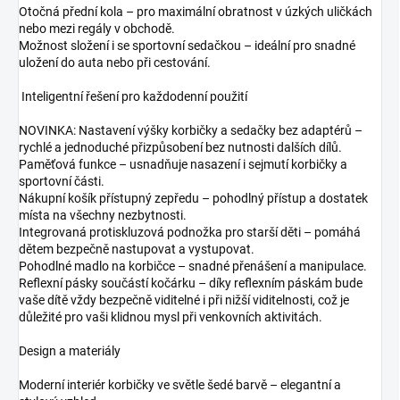
Otočná přední kola – pro maximální obratnost v úzkých uličkách
nebo mezi regály v obchodě.
Možnost složení i se sportovní sedačkou – ideální pro snadné
uložení do auta nebo při cestování.
Inteligentní řešení pro každodenní použití
NOVINKA: Nastavení výšky korbičky a sedačky bez adaptérů –
rychlé a jednoduché přizpůsobení bez nutnosti dalších dílů.
Paměťová funkce – usnadňuje nasazení i sejmutí korbičky a
sportovní části.
Nákupní košík přístupný zepředu – pohodlný přístup a dostatek
místa na všechny nezbytnosti.
Integrovaná protiskluzová podnožka pro starší děti – pomáhá
dětem bezpečně nastupovat a vystupovat.
Pohodlné madlo na korbičce – snadné přenášení a manipulace.
Reflexní pásky součástí kočárku – díky reflexním páskám bude
vaše dítě vždy bezpečně viditelné i při nižší viditelnosti, což je
důležité pro vaši klidnou mysl při venkovních aktivitách.
Design a materiály
Moderní interiér korbičky ve světle šedé barvě – elegantní a