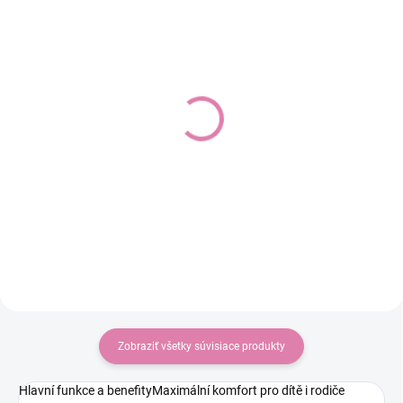
Autosedačka XM Plus i-
Autosedačka Relax i-
Size, Kodi bronze
Size, col. 179
Do košíka
Do košíka
€145
€199
Zobraziť všetky súvisiace produkty
Hlavní funkce a benefityMaximální komfort pro dítě i rodiče