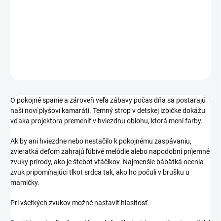
−
+
Pridať do košíka
DETAILNÉ INFORMÁCIE
OPÝTAŤ SA
STRÁŽIŤ
O pokojné spanie a zároveň veľa zábavy počas dňa sa postarajú
naši noví plyšoví kamaráti. Temný strop v detskej izbičke dokážu
vďaka projektora premeniť v hviezdnu oblohu, ktorá mení farby.
Ak by ani hviezdne nebo nestačilo k pokojnému zaspávaniu,
zvieratká deťom zahrajú ľúbivé melódie alebo napodobní príjemné
zvuky prírody, ako je štebot vtáčikov. Najmenšie bábätká ocenia
zvuk pripomínajúci tlkot srdca tak, ako ho počuli v brušku u
mamičky.
Pri všetkých zvukov možné nastaviť hlasitosť.