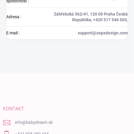
spoločnosť
:
Záhřebská 562/41, 120 00 Praha Česká
Adresa
:
Republika, +420 517 546 505,
E-mail
:
support@zopadesign.com
Zápätie
KONTAKT
info
@
babydream.sk