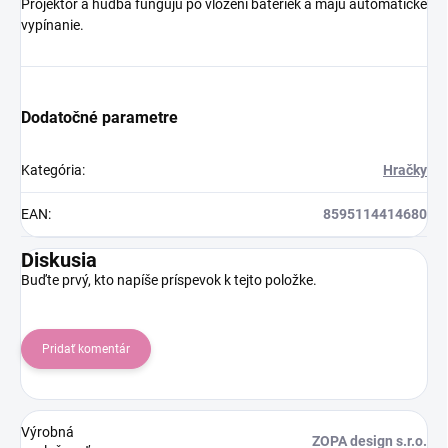
Projektor a hudba fungujú po vložení bateriek a majú automatické
vypínanie.
Dodatočné parametre
Kategória
:
Hračky
EAN
:
8595114414680
Diskusia
Buďte prvý, kto napíše príspevok k tejto položke.
Pridať komentár
Výrobná
ZOPA design s.r.o.