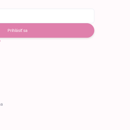
Prihlásiť sa
o
na