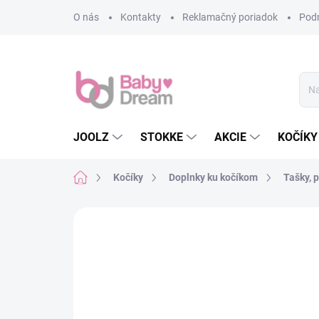
Prejsť na obsah
O nás
Kontakty
Reklamačný poriadok
Pod
JOOLZ
STOKKE
AKCIE
KOČÍKY
Domov
Kočíky
Doplnky ku kočíkom
Tašky, 
Neohodnotené
Podrobnosti hodn