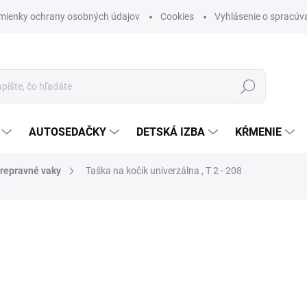
mienky ochrany osobných údajov
Cookies
Vyhlásenie o spracúva
Hľadať
AUTOSEDAČKY
DETSKÁ IZBA
KŔMENIE
prepravné vaky
Taška na kočík univerzálna , T 2 - 208
otenia
ZNAČKA:
BEBETTO
€29,90
Jednotková cena:
SKLADOM (DODANIE 3-6 D