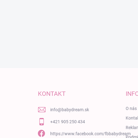
Zápätie
KONTAKT
INF
O nás
info
@
babydream.sk
Konta
+421 905 250 434
Rekla
https://www.facebook.com/fbbabydream
Podmi