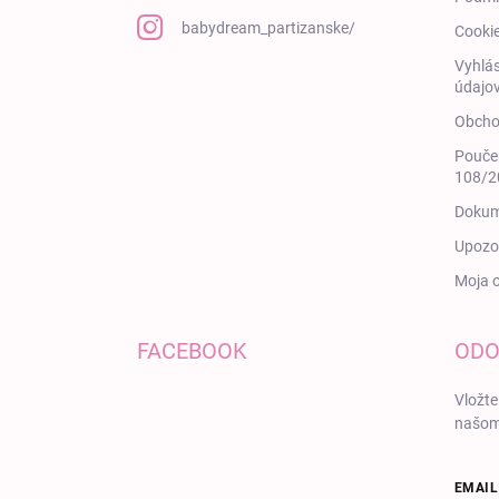
babydream_partizanske/
Cooki
Vyhlás
údajov
Obcho
Poučen
108/20
Dokum
Upozor
Moja 
FACEBOOK
ODO
Vložte
našom
EMAIL