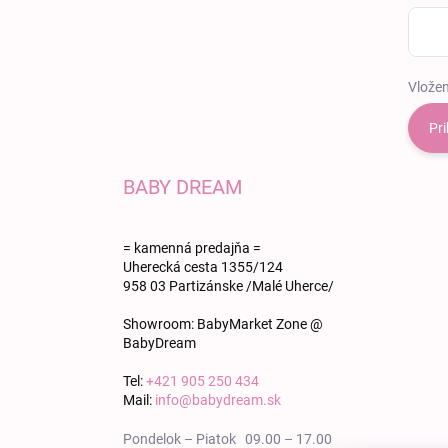
Vložen
Pri
BABY DREAM
= kamenná predajňa =
Uherecká cesta 1355/124
958 03 Partizánske /Malé Uherce/
Showroom: BabyMarket Zone @
BabyDream
Tel:
+421 905 250 434
Mail:
info@babydream.sk
Pondelok – Piatok 09.00 – 17.00