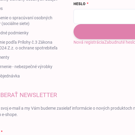
HESLO
es
enie o spracúvaní osobných
 (sociálne siete)
dné podmienky
ie podľa Prílohy č.3 Zákona
Nová registrácia
Zabudnuté hesl
24 Z.z. o ochrane spotrebiteľa
enty
nenie - nebezpečné výrobky
objednávka
BERAŤ NEWSLETTER
 svoj e-mail a my Vám budeme zasielať informácie o nových produktoch 
 e-shope.