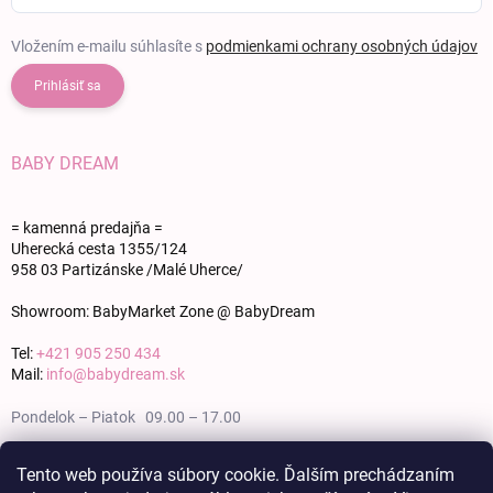
Vložením e-mailu súhlasíte s
podmienkami ochrany osobných údajov
Prihlásiť sa
BABY DREAM
= kamenná predajňa =
Uherecká cesta 1355/124
958 03 Partizánske /Malé Uherce/
Showroom: BabyMarket Zone @ BabyDream
Tel:
+421 905 250 434
Mail:
info@babydream.sk
Pondelok – Piatok 09.00 – 17.00
Sobota 09.00 – 12.00
Tento web používa súbory cookie. Ďalším prechádzaním