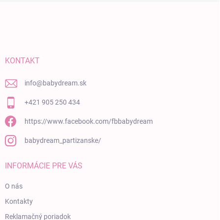
Zápätie
KONTAKT
info
@
babydream.sk
+421 905 250 434
https://www.facebook.com/fbbabydream
babydream_partizanske/
INFORMÁCIE PRE VÁS
O nás
Kontakty
Reklamačný poriadok