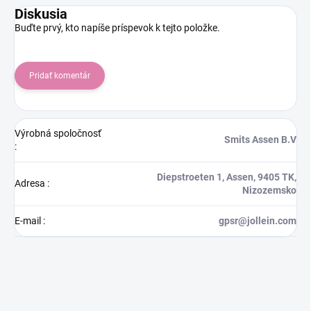
Diskusia
Buďte prvý, kto napíše príspevok k tejto položke.
Pridať komentár
Výrobná spoločnosť
Smits Assen B.V
:
Diepstroeten 1, Assen, 9405 TK,
Adresa
:
Nizozemsko
E-mail
:
gpsr@jollein.com