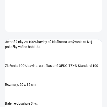
−
+
Pridať do košíka
DETAILNÉ INFORMÁCIE
OPÝTAŤ SA
STRÁŽIŤ
Jemné žinky zo 100% bavlny sú ideálne na umývanie citlivej
pokožky vášho bábätka.
Zloženie: 100% bavlna, certifikované OEKO-TEX® Standard 100
Rozmery: 20 x 15 cm
Balenie obsahuje 3 ks.