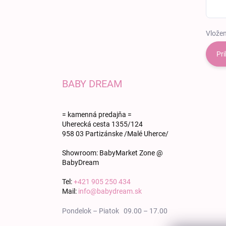
Vložen
Pri
BABY DREAM
= kamenná predajňa =
Uherecká cesta 1355/124
958 03 Partizánske /Malé Uherce/
Showroom: BabyMarket Zone @
BabyDream
Tel:
+421 905 250 434
Mail:
info@babydream.sk
Pondelok – Piatok 09.00 – 17.00