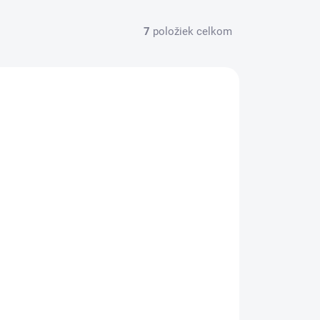
7
položiek celkom
Penové kocky-obria stavebnica 11
ks white-light pink-grey