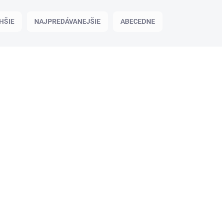
HŠIE
NAJPREDÁVANEJŠIE
ABECEDNE
Penové kocky-obria stavebnica 11
ks white-grey