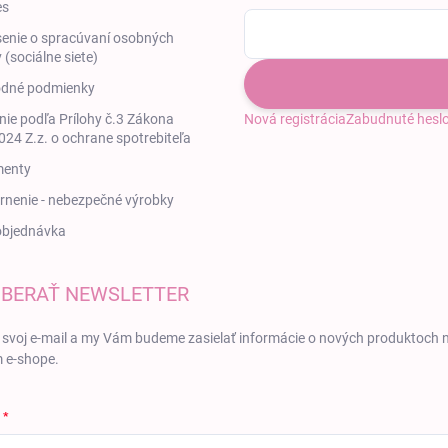
es
enie o spracúvaní osobných
 (sociálne siete)
dné podmienky
ie podľa Prílohy č.3 Zákona
Nová registrácia
Zabudnuté hesl
24 Z.z. o ochrane spotrebiteľa
enty
nenie - nebezpečné výrobky
objednávka
BERAŤ NEWSLETTER
 svoj e-mail a my Vám budeme zasielať informácie o nových produktoch 
 e-shope.