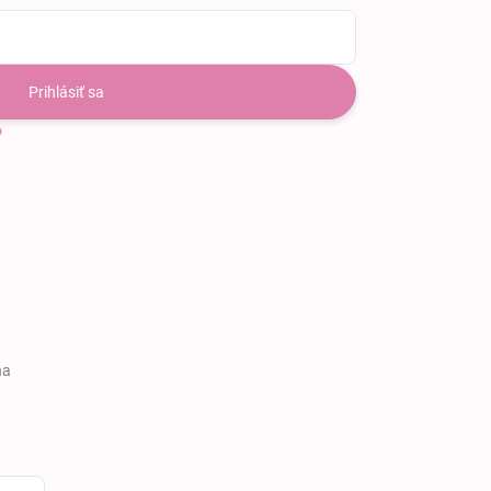
Prihlásiť sa
o
na