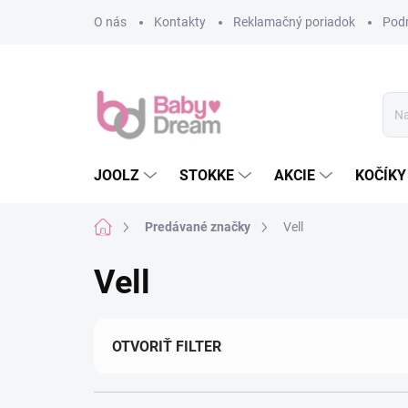
Prejsť na obsah
O nás
Kontakty
Reklamačný poriadok
Pod
JOOLZ
STOKKE
AKCIE
KOČÍKY
Domov
Predávané značky
Vell
Vell
OTVORIŤ FILTER