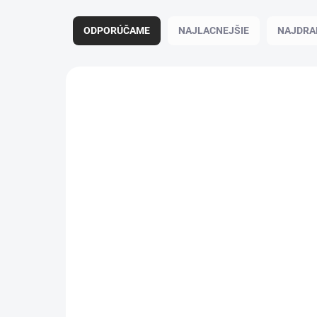
Radenie produktov
ODPORÚČAME
NAJLACNEJŠIE
NAJDRA
Výpis produktov
Penové kocky-obria stavebnica 11
ks white-cappuccino