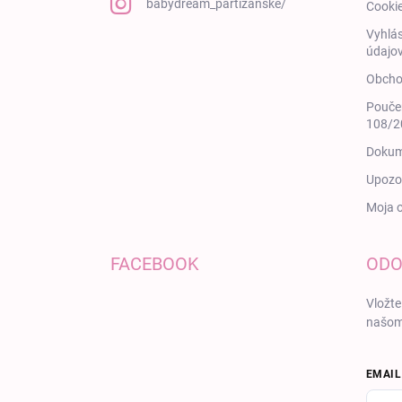
babydream_partizanske/
Cooki
Vyhlás
údajov
Obcho
Poučen
108/20
Dokum
Upozor
Moja 
FACEBOOK
ODO
Vložte
našom
EMAIL