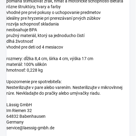
pomáha stimulovať zrak, hmat a motorické schopnosti dieťaťa
rôzne štruktúry, tvary a farby
vhodné pre prvé pokusy o uchopovanie predmetov
ideálny pre hryzenie pri prerezávaní prvých zúbkov
rozvíja schopnosť skladania
neobsahuje BPA
pružný materiál, ktorý sa jednoducho čistí
dlhá životnosť
vhodné pre deti od 4 mesiacov
rozmery: dĺžka 8,4 cm, šírka 4 cm, výška 17 cm
materiál: 100% silikón
hmotnosť: 0,228 kg
Upozornenie pre spotrebiteľa:
Nesterilizujte v pare alebo varením. Nesterilizujte v mikrovlnnej
rúre. Nevkladajte do pračky alebo umývačky riadu.
Lässig GmbH
Im Riemen 32
64832 Babenhausen
Germany
service@laessig-gmbh.de