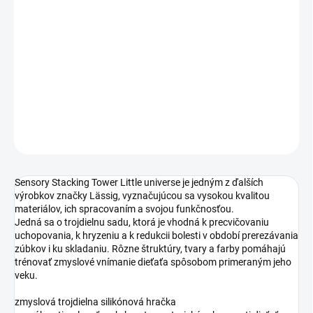
−
+
Pridať do košíka
hračka
DETAILNÉ INFORMÁCIE
OPÝTAŤ SA
STRÁŽIŤ
Sensory Stacking Tower Little universe je jedným z ďalších
výrobkov značky Lässig, vyznačujúcou sa vysokou kvalitou
materiálov, ich spracovaním a svojou funkčnosťou.
Jedná sa o trojdielnu sadu, ktorá je vhodná k precvičovaniu
uchopovania, k hryzeniu a k redukcii bolesti v období prerezávania
zúbkov i ku skladaniu. Rôzne štruktúry, tvary a farby pomáhajú
trénovať zmyslové vnímanie dieťaťa spôsobom primeraným jeho
veku.
zmyslová trojdielna silikónová hračka