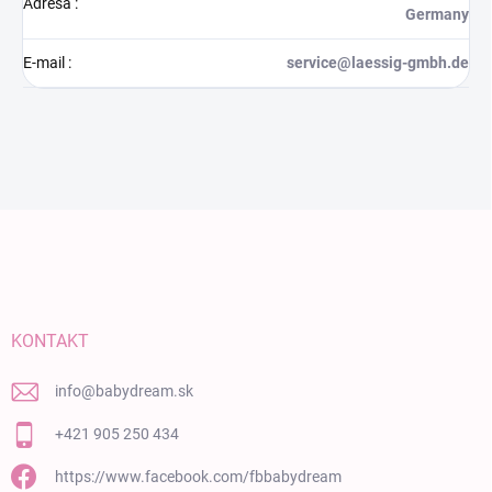
Adresa
:
Germany
E-mail
:
service@laessig-gmbh.de
Zápätie
KONTAKT
info
@
babydream.sk
+421 905 250 434
https://www.facebook.com/fbbabydream