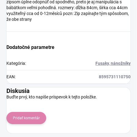
zipsom úplne odopnúť od spodného, preto je aj manipulácia s
bábätkom veľmi pohodlná. rozmery: dĺžka 84cm, šírka cca 44cm
využiteľný cca od 0-12měsíců pozn: Zip zapínajte tým spôsobom,
že obe strany
Dodatočné parametre
Kategória
:
Fusaky, nánožníky
EAN
:
8595731110750
Diskusia
Buďte prvý, kto napíše príspevok k tejto položke.
Pridať komentár