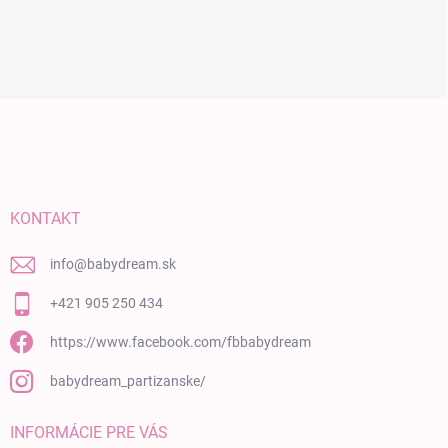
Zápätie
KONTAKT
info
@
babydream.sk
+421 905 250 434
https://www.facebook.com/fbbabydream
babydream_partizanske/
INFORMÁCIE PRE VÁS