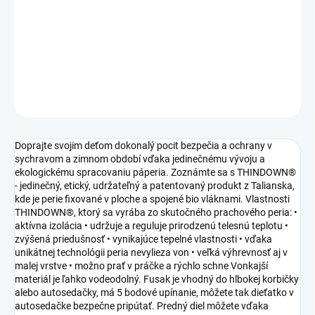
−
+
Pridať do košíka
Páperový zimný fusak Superfine Vee Olive 0-12 mes.
DETAILNÉ INFORMÁCIE
OPÝTAŤ SA
STRÁŽIŤ
Doprajte svojim deťom dokonalý pocit bezpečia a ochrany v
sychravom a zimnom období vďaka jedinečnému vývoju a
ekologickému spracovaniu páperia. Zoznámte sa s THINDOWN®
- jedinečný, etický, udržateľný a patentovaný produkt z Talianska,
kde je perie fixované v ploche a spojené bio vláknami. Vlastnosti
THINDOWN®, ktorý sa vyrába zo skutočného prachového peria: •
aktívna izolácia • udržuje a reguluje prirodzenú telesnú teplotu •
zvýšená priedušnosť • vynikajúce tepelné vlastnosti • vďaka
unikátnej technológii peria nevylieza von • veľká výhrevnosť aj v
malej vrstve • možno prať v práčke a rýchlo schne Vonkajší
materiál je ľahko vodeodolný. Fusak je vhodný do hlbokej korbičky
alebo autosedačky, má 5 bodové upínanie, môžete tak dieťatko v
autosedačke bezpečne pripútať. Predný diel môžete vďaka