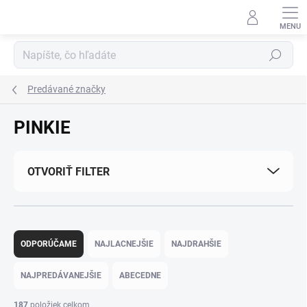
Prejsť na obsah
Hľadať
Predávané značky
PINKIE
OTVORIŤ FILTER
Radenie produktov
ODPORÚČAME
NAJLACNEJŠIE
NAJDRAHŠIE
NAJPREDÁVANEJŠIE
ABECEDNE
187
položiek celkom