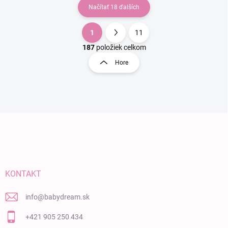
Načítať 18 ďalších
1
11
Ovládacie prvky výpisu
Stránkovanie
187
položiek celkom
Hore
Zápätie
KONTAKT
info
@
babydream.sk
+421 905 250 434