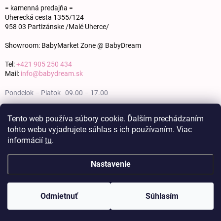
= kamenná predajňa =
Uherecká cesta 1355/124
958 03 Partizánske /Malé Uherce/
Showroom: BabyMarket Zone @ BabyDream
Tel:
+421 905 250 434
Mail:
info@babydream.sk
Pondelok – Piatok 09.00 – 17.00
Sobota 09.00 – 12.00
Tento web používa súbory cookie. Ďalším prechádzaním
tohto webu vyjadrujete súhlas s ich používaním. Viac
Nedeľa zatvorené
informácií
tu
.
Nastavenie
Copyright 2026
BABY DREAM
. Všetky práva vyhradené.
Upraviť nastavenie
cookies
Odmietnuť
Súhlasím
Vytvoril Shoptet