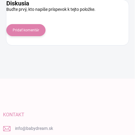
Diskusia
Buďte prvý, kto napíše príspevok k tejto položke.
Pridať komentár
Zápätie
KONTAKT
info
@
babydream.sk