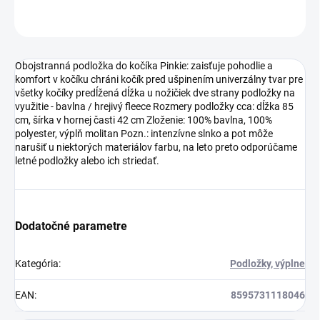
OPÝTAŤ SA
STRÁŽIŤ
Obojstranná podložka do kočíka Pinkie: zaisťuje pohodlie a
komfort v kočíku chráni kočík pred ušpinením univerzálny tvar pre
všetky kočíky predĺžená dĺžka u nožičiek dve strany podložky na
využitie - bavlna / hrejivý fleece Rozmery podložky cca: dĺžka 85
cm, šírka v hornej časti 42 cm Zloženie: 100% bavlna, 100%
polyester, výplň molitan Pozn.: intenzívne slnko a pot môže
narušiť u niektorých materiálov farbu, na leto preto odporúčame
letné podložky alebo ich striedať.
Dodatočné parametre
Kategória
:
Podložky, výplne
EAN
:
8595731118046