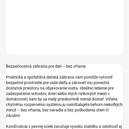
−
+
Pridať do košíka
DETAILNÉ INFORMÁCIE
OPÝTAŤ SA
STRÁŽIŤ
Bezpečnostná zábrana pre deti – bez vŕtania
Praktická a spoľahlivá detská zábrana vám pomôže vytvoriť
bezpečné prostredie pre vaše dieťa a zároveň mu ponechá
dostatok priestoru na objavovanie sveta. Ideálne riešenie pre
zabezpečenie schodov, dverí alebo iných rizikových miest v
domácnosti, kam by sa malý prieskumník nemal dostať. Vďaka
chytrému rozpernému systému ju nainštalujete behom niekoľkých
minút – bez vŕtania, bez náradia a bez poškodenia stien či
zárubní.
Konštrukcia z pevnej ocele zaručuje vysokú stabilitu a odolnosť aj