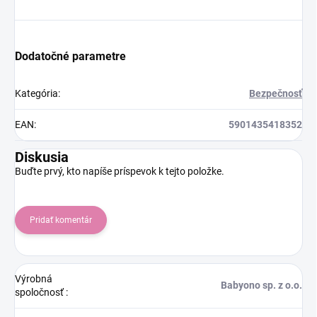
Dodatočné parametre
Kategória
:
Bezpečnosť
EAN
:
5901435418352
Diskusia
Buďte prvý, kto napíše príspevok k tejto položke.
Pridať komentár
Výrobná
Babyono sp. z o.o.
spoločnosť
: