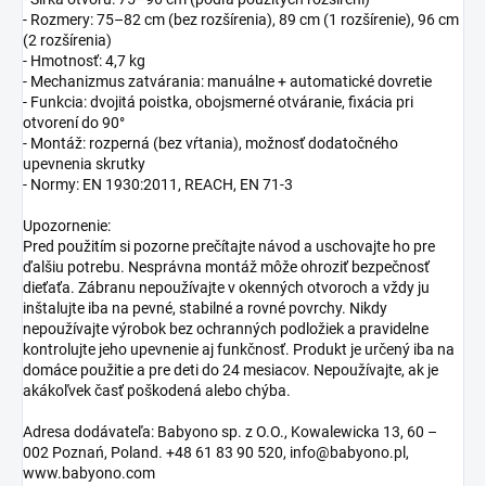
- Rozmery: 75–82 cm (bez rozšírenia), 89 cm (1 rozšírenie), 96 cm
(2 rozšírenia)
- Hmotnosť: 4,7 kg
- Mechanizmus zatvárania: manuálne + automatické dovretie
- Funkcia: dvojitá poistka, obojsmerné otváranie, fixácia pri
otvorení do 90°
- Montáž: rozperná (bez vŕtania), možnosť dodatočného
upevnenia skrutky
- Normy: EN 1930:2011, REACH, EN 71-3
Upozornenie:
Pred použitím si pozorne prečítajte návod a uschovajte ho pre
ďalšiu potrebu. Nesprávna montáž môže ohroziť bezpečnosť
dieťaťa. Zábranu nepoužívajte v okenných otvoroch a vždy ju
inštalujte iba na pevné, stabilné a rovné povrchy. Nikdy
nepoužívajte výrobok bez ochranných podložiek a pravidelne
kontrolujte jeho upevnenie aj funkčnosť. Produkt je určený iba na
domáce použitie a pre deti do 24 mesiacov. Nepoužívajte, ak je
akákoľvek časť poškodená alebo chýba.
Adresa dodávateľa: Babyono sp. z O.O., Kowalewicka 13, 60 –
002 Poznań, Poland. +48 61 83 90 520, info@babyono.pl,
www.babyono.com