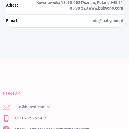
Kowalewicka 13, 60-002 Poznań, Poland +48 61
Adresa
:
83 90 520 www.babyono.com
E-mail
:
info@babyono.pl
Zápätie
KONTAKT
info
@
babydream.sk
+421 905 250 434