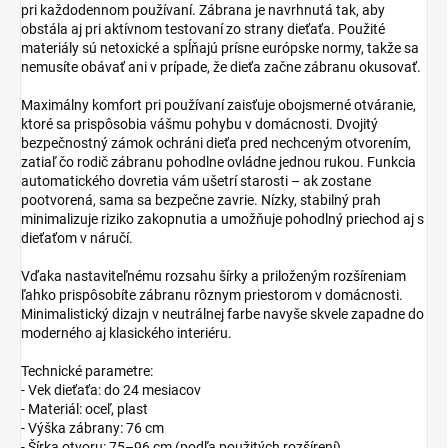
pri každodennom používaní. Zábrana je navrhnutá tak, aby
obstála aj pri aktívnom testovaní zo strany dieťaťa. Použité
materiály sú netoxické a spĺňajú prísne európske normy, takže sa
nemusíte obávať ani v prípade, že dieťa začne zábranu okusovať.
Maximálny komfort pri používaní zaisťuje obojsmerné otváranie,
ktoré sa prispôsobia vášmu pohybu v domácnosti. Dvojitý
bezpečnostný zámok ochráni dieťa pred nechceným otvorením,
zatiaľ čo rodič zábranu pohodlne ovládne jednou rukou. Funkcia
automatického dovretia vám ušetrí starosti – ak zostane
pootvorená, sama sa bezpečne zavrie. Nízky, stabilný prah
minimalizuje riziko zakopnutia a umožňuje pohodlný priechod aj s
dieťaťom v náručí.
Vďaka nastaviteľnému rozsahu šírky a priloženým rozšíreniam
ľahko prispôsobíte zábranu rôznym priestorom v domácnosti.
Minimalistický dizajn v neutrálnej farbe navyše skvele zapadne do
moderného aj klasického interiéru.
Technické parametre:
- Vek dieťaťa: do 24 mesiacov
- Materiál: oceľ, plast
- Výška zábrany: 76 cm
- Šírka otvoru: 75–96 cm (podľa použitých rozšírení)