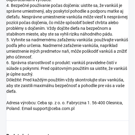
4. Bezpečné používanie počas dojčenia: uistite sa, že vankúš je
správne umiestnený, aby poskytol pohodlie a podporu matke aj
dieťaťu. Nesprávne umiestnenie vankúša môže viesť k nesprávnej
pozícii počas dojčenia, čo môže spôsobiť bolesť chrbta alebo
problémy s dojčením. Vždy dojčite dieťa na bezpečnom a
stabilnom mieste, aby ste sa vyhli riziku náhodného pádu.
5. Vyhnite sa nadmernému zaťaženiu vankúša: používajte vankúš
podľa jeho určenia. Nadmerné zaťaženie vankúša, napríklad
umiestnenie iných predmetov naň, môže poškodiť vankúš a znížiť
jeho účinnosť.
6. Správna starostlivosť o produkt: vankúš pravidelne čistí v
súlade s pokynmi. Pred opätovným použitím sa uistite, že vankúš
je úplne suchý.
Dôležité: Pred každým použitím vždy skontrolujte stav vankúša,
aby ste zaistili maximálnu bezpečnosť a pohodlie pre vás a vaše
dieťa.
Adresa výrobcu: Ceba sp. z o. o. Fabryczna 1. 56-400 Olesnica,
Poland. Email support@ceba.com.pl