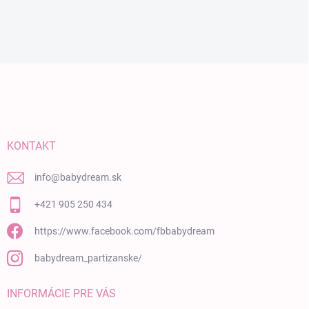
Zápätie
KONTAKT
info
@
babydream.sk
+421 905 250 434
https://www.facebook.com/fbbabydream
babydream_partizanske/
INFORMÁCIE PRE VÁS