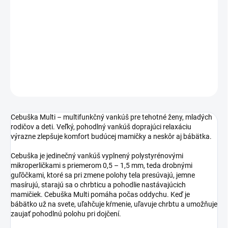
−
+
Pridať do košíka
DETAILNÉ INFORMÁCIE
OPÝTAŤ SA
STRÁŽIŤ
Cebuška Multi – multifunkčný vankúš pre tehotné ženy, mladých
rodičov a deti. Veľký, pohodlný vankúš doprajúci relaxáciu
výrazne zlepšuje komfort budúcej mamičky a neskôr aj bábätka.
Cebuška je jedinečný vankúš vyplnený polystyrénovými
mikroperličkami s priemerom 0,5 – 1,5 mm, teda drobnými
guľôčkami, ktoré sa pri zmene polohy tela presúvajú, jemne
masírujú, starajú sa o chrbticu a pohodlie nastávajúcich
mamičiek. Cebuška Multi pomáha počas oddychu. Keď je
bábätko už na svete, uľahčuje kŕmenie, uľavuje chrbtu a umožňuje
zaujať pohodlnú polohu pri dojčení.