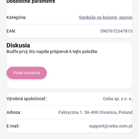
Dodatočné parametre
Kategória
:
Vankúše na kojenie, spanie
EAN
:
5907672347813
Diskusia
Buďte prvý, kto napíše príspevok k tejto položke.
Pridať komentár
Výrobná spoločnosť
:
Ceba sp. z o. o.
Adresa
:
Fabryczna 1. 56-400 Olesnica, Poland
E-mail
:
support@ceba.com.pl