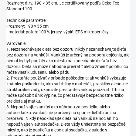
Rozmery: d./v. 190 × 35 cm. Je certifikovaný podľa Oeko-Tex
Standard 100.
Technické parametre:
- rozmery: 190 × 35 cm
- materiál: poťah: 100 % jersey, výplň: EPS mikroperličky
Varovanie:
1. Nezanechávajte dieťa bez dozoru: nikdy nezanechávajte dieťa
bez dozoru na vankúši. Vankúš je určený na podporu dojčenia, ale
nemal by byť použitý ako miesto na zanechanie dieťaťa bez
dozoru. Dieťa sa môže náhodne prevrátiť alebo zmeniť polohu, čo
môže viesť k uduseniu alebo pádu.
2. Prestaňte používať v prípade poškodenia: ak vankúš vykazuje
známky poškodenia, ako sú trhliny v materiáli, praskliny alebo iné
štrukturálne vady, okamžite prestante vankúš používať. Trhlina
môže spôsobiť únik výplne, čo predstavuje bezpečnostné riziko
pre dieťa aj matku.
3. Nepoužívajte vankúš ako náhradu za postieľku alebo
autosedačku: vankúš nie je určený na spanie dieťaťa ani na
prepravu. Nikdy nepokladajte dieťa na vankúš na noc ani ho
nepoužívajte v autosedačke. Dieťa vždy umiestnite na bezpečné
miesto, ako je postieľka alebo autosedačka, v súlade s
odporúčaniami výrobcu.