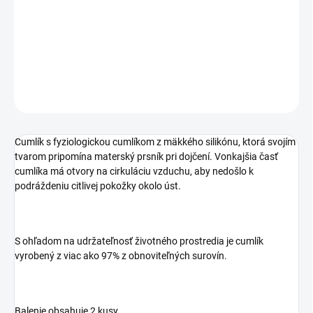
−
+
Pridať do košíka
DETAILNÉ INFORMÁCIE
OPÝTAŤ SA
STRÁŽIŤ
Cumlík s fyziologickou cumlíkom z mäkkého silikónu, ktorá svojím
tvarom pripomína materský prsník pri dojčení. Vonkajšia časť
cumlíka má otvory na cirkuláciu vzduchu, aby nedošlo k
podráždeniu citlivej pokožky okolo úst.
S ohľadom na udržateľnosť životného prostredia je cumlík
vyrobený z viac ako 97% z obnoviteľných surovín.
Balenie obsahuje 2 kusy.