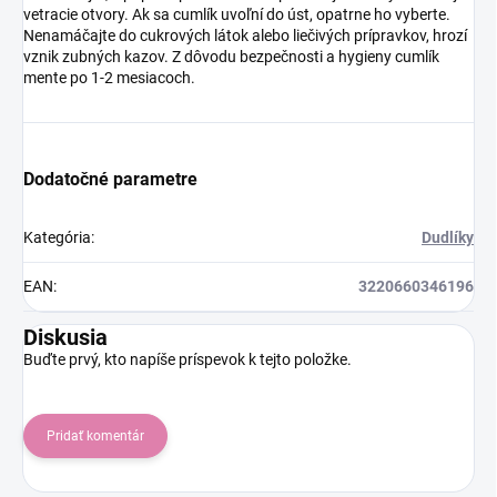
vetracie otvory. Ak sa cumlík uvoľní do úst, opatrne ho vyberte.
Nenamáčajte do cukrových látok alebo liečivých prípravkov, hrozí
vznik zubných kazov. Z dôvodu bezpečnosti a hygieny cumlík
mente po 1-2 mesiacoch.
Dodatočné parametre
Kategória
:
Dudlíky
EAN
:
3220660346196
Diskusia
Buďte prvý, kto napíše príspevok k tejto položke.
Pridať komentár