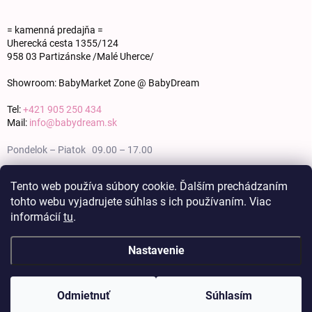
= kamenná predajňa =
Uherecká cesta 1355/124
958 03 Partizánske /Malé Uherce/
Showroom: BabyMarket Zone @ BabyDream
Tel:
+421 905 250 434
Mail:
info@babydream.sk
Pondelok – Piatok 09.00 – 17.00
Sobota 09.00 – 12.00
Tento web používa súbory cookie. Ďalším prechádzaním
tohto webu vyjadrujete súhlas s ich používaním. Viac
Nedeľa zatvorené
informácií
tu
.
Nastavenie
Copyright 2026
BABY DREAM
. Všetky práva vyhradené.
Upraviť nastavenie
cookies
Odmietnuť
Súhlasím
Vytvoril Shoptet