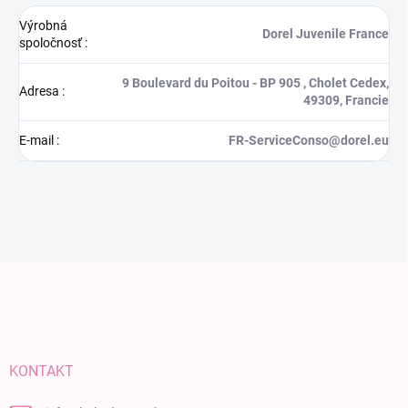
Výrobná
Dorel Juvenile France
spoločnosť
:
9 Boulevard du Poitou - BP 905 , Cholet Cedex,
Adresa
:
49309, Francie
E-mail
:
FR-ServiceConso@dorel.eu
Zápätie
KONTAKT