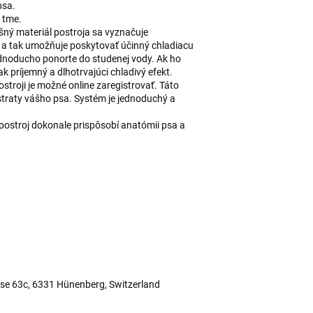
psa.
v tme.
ušný materiál postroja sa vyznačuje
a tak umožňuje poskytovať účinný chladiacu
jednoducho ponorte do studenej vody. Ak ho
k príjemný a dlhotrvajúci chladivý efekt.
ostroji je možné online zaregistrovať. Táto
straty vášho psa. Systém je jednoduchý a
 postroj dokonale prispôsobí anatómii psa a
sse 63c, 6331 Hünenberg, Switzerland