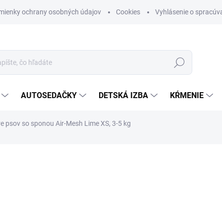
mienky ochrany osobných údajov
Cookies
Vyhlásenie o spracúva
Hľadať
AUTOSEDAČKY
DETSKÁ IZBA
KŔMENIE
re psov so sponou Air-Mesh Lime XS, 3-5 kg
otenia
ZNAČKA:
CURLI
€17,35
Jednotková cena:
SKLADOM (DODANIE 3-6 D