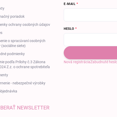
E-MAIL
kty
mačný poriadok
enky ochrany osobných údajov
HESLO
es
enie o spracúvaní osobných
 (sociálne siete)
dné podmienky
ie podľa Prílohy č.3 Zákona
Nová registrácia
Zabudnuté hesl
24 Z.z. o ochrane spotrebiteľa
enty
nenie - nebezpečné výrobky
objednávka
BERAŤ NEWSLETTER