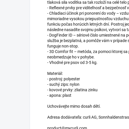
tlaková sila vodítka sa tak rozloží na celé telo 
- Reflexné prvky pre viditeľnosť a bezpečnosť 
- Chladiaci účinok pri ponorení do vody – vzd
mimoriadne vysokou priepustnosťou vzduchu 
funkciu počas horúcich letných dní. Postroj 
následne nasadíte svojmu psíkovi, vytvorí sa ta
- DogFinder ID – sériové číslo umiestnené na p
služba je bezplatná, a pomôže vám v prípade 
funguje non-stop.
- 3D Comfor fit – metóda, za pomoci ktorej sa
neobmedzuje ho v pohybe.
- Vhodné pre psov od 3-5 kg.
Materiál:
- postroj: polyester
- suchý zips: nylon
- kovové prvky: zliatina zinku
- apona: plast
Uchovávejte mimo dosah dětí.
Adresa dodávateľa: curli AG, Sonnhaldenstra
product@mycurli.com