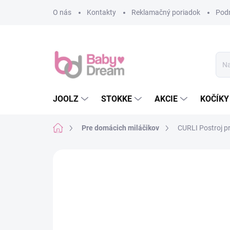
Prejsť na obsah
O nás
Kontakty
Reklamačný poriadok
Pod
JOOLZ
STOKKE
AKCIE
KOČÍKY
Domov
Pre domácich miláčikov
CURLI Postroj p
Neohodnotené
Podrobnosti hodn