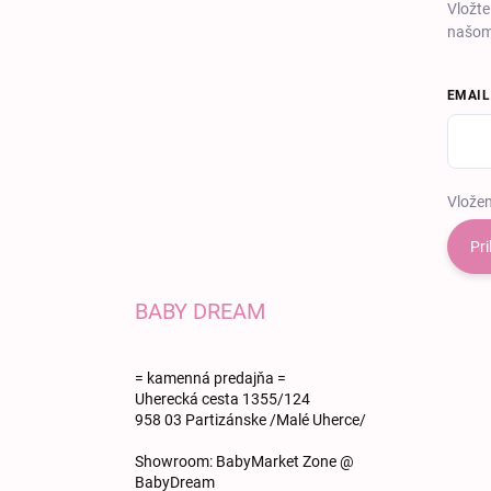
Vložte
našom
EMAIL
Vložen
Pri
BABY DREAM
= kamenná predajňa =
Uherecká cesta 1355/124
958 03 Partizánske /Malé Uherce/
Showroom: BabyMarket Zone @
BabyDream