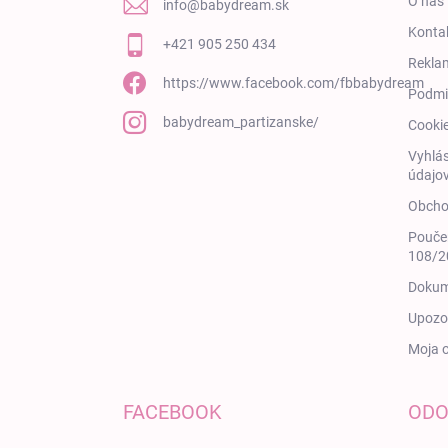
O nás
info
@
babydream.sk
Konta
+421 905 250 434
Rekla
https://www.facebook.com/fbbabydream
Podmi
babydream_partizanske/
Cooki
Vyhlás
údajov
Obcho
Poučen
108/20
Dokum
Upozor
Moja 
FACEBOOK
ODO