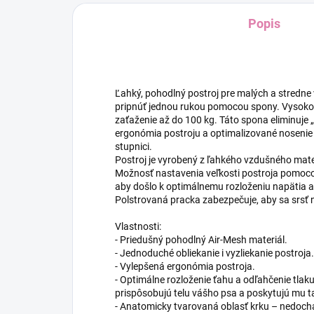
Popis
Ľahký, pohodlný postroj pre malých a stredne 
pripnúť jednou rukou pomocou spony. Vysokop
zaťaženie až do 100 kg. Táto spona eliminuje
ergonómia postroju a optimalizované nosenie
stupnici.
Postroj je vyrobený z ľahkého vzdušného mate
Možnosť nastavenia veľkosti postroja pomocou
aby došlo k optimálnemu rozloženiu napätia 
Polstrovaná pracka zabezpečuje, aby sa srsť 
Vlastnosti:
- Priedušný pohodlný Air-Mesh materiál.
- Jednoduché obliekanie i vyzliekanie postroja.
- Vylepšená ergonómia postroja.
- Optimálne rozloženie ťahu a odľahčenie tlak
prispôsobujú telu vášho psa a poskytujú mu ta
- Anatomicky tvarovaná oblasť krku – nedochád