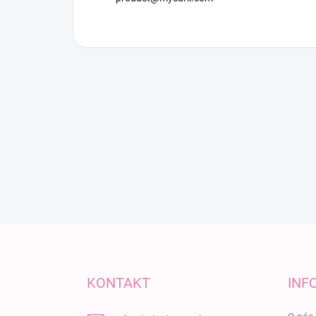
Zápätie
KONTAKT
INF