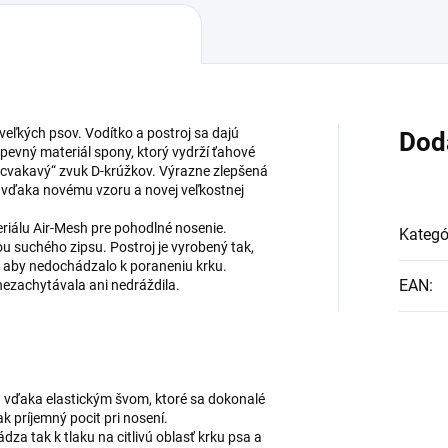
veľkých psov. Vodítko a postroj sa dajú
Dod
evný materiál spony, ktorý vydrží ťahové
 „cvakavý“ zvuk D-krúžkov. Výrazne zlepšená
 vďaka novému vzoru a novej veľkostnej
riálu Air-Mesh pre pohodlné nosenie.
Kategó
 suchého zipsu. Postroj je vyrobený tak,
a aby nedochádzalo k poraneniu krku.
EAN
:
nezachytávala ani nedráždila.
u vďaka elastickým švom, ktoré sa dokonalé
k príjemný pocit pri nosení.
za tak k tlaku na citlivú oblasť krku psa a