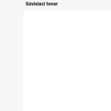
Súvisiaci tovar
Jersey prestieradlo do
Bav
postieľky New Baby
New
120x60 biele
Do
Do košíka
€2
€13,65