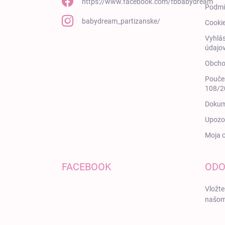
https://www.facebook.com/fbbabydream
Podmi
babydream_partizanske/
Cooki
Vyhlás
údajov
Obcho
Poučen
108/20
Dokum
Upozor
Moja 
FACEBOOK
ODO
Vložte
našom