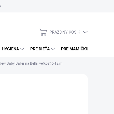
ní osobných údajov (sociálne siete)
Obchodné podmienky
Pouče
PRÁZDNY KOŠÍK
NÁKUPNÝ KOŠÍK
HYGIENA
PRE DIEŤA
PRE MAMIČKU
BEZPE
New Baby Ballerina Bella, veľkosť 6-12 m
NÍ)