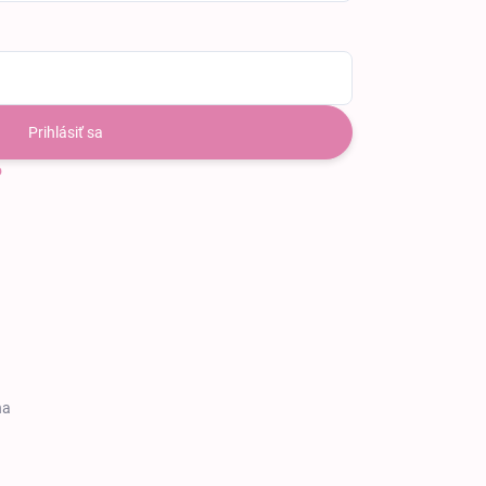
Prihlásiť sa
o
na