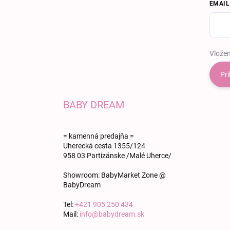
EMAIL
Vložen
Pri
BABY DREAM
= kamenná predajňa =
Uherecká cesta 1355/124
958 03 Partizánske /Malé Uherce/
Showroom: BabyMarket Zone @
BabyDream
Tel:
+421 905 250 434
Mail:
info@babydream.sk