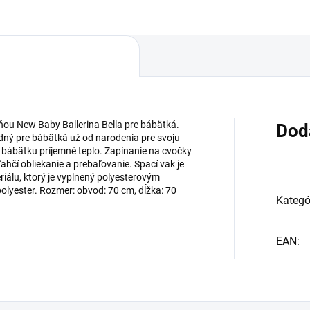
lňou New Baby Ballerina Bella pre bábätká.
Dod
odný pre bábätká už od narodenia pre svoju
 bábätku príjemné teplo. Zapínanie na cvočky
ľahčí obliekanie a prebaľovanie. Spací vak je
iálu, ktorý je vyplnený polyesterovým
olyester. Rozmer: obvod: 70 cm, dĺžka: 70
Kategó
EAN
: