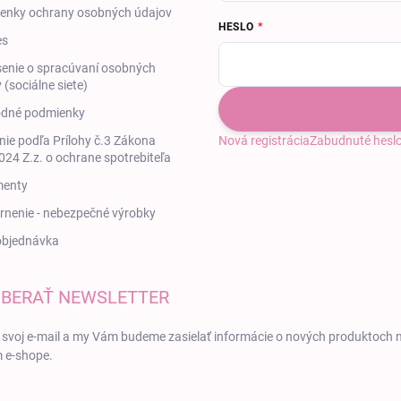
enky ochrany osobných údajov
HESLO
es
enie o spracúvaní osobných
 (sociálne siete)
dné podmienky
ie podľa Prílohy č.3 Zákona
Nová registrácia
Zabudnuté hesl
24 Z.z. o ochrane spotrebiteľa
enty
nenie - nebezpečné výrobky
objednávka
BERAŤ NEWSLETTER
 svoj e-mail a my Vám budeme zasielať informácie o nových produktoch 
 e-shope.