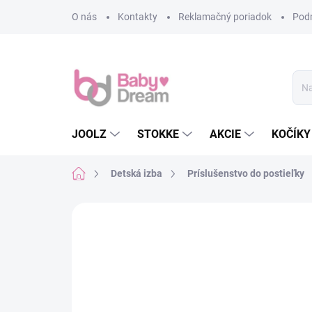
Prejsť na obsah
O nás
Kontakty
Reklamačný poriadok
Pod
JOOLZ
STOKKE
AKCIE
KOČÍKY
Domov
Detská izba
Príslušenstvo do postieľky
Neohodnotené
Podrobnosti hodn