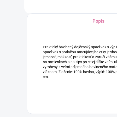
Popis
Praktický bavlnený dojčenský spací vak s výp
Spací vak s potlačou tancujúcej baletky je vh
jemnosť, mäkkosť, praktickosť a zaručí vášmu
na ramienkach a na zips po celej dĺžke veľmi u
vyrobený z veľmi príjemného bavlneného mater
vláknom. Zloženie: 100% bavlna, výplň: 100% p
cm.