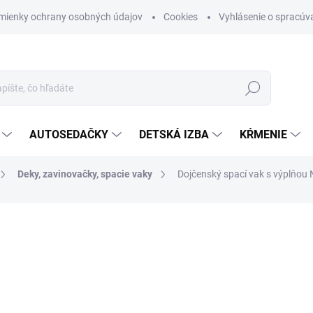
mienky ochrany osobných údajov
Cookies
Vyhlásenie o spracúva
Hľadať
AUTOSEDAČKY
DETSKÁ IZBA
KŔMENIE
Deky, zavinovačky, spacie vaky
Dojčenský spací vak s výplňou 
otenia
ZNAČKA:
NEW BABY
€24,22
Jednotková cena:
SKLADOM (DODANIE 3-6 D