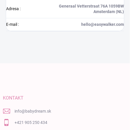
Generaal Vetterstraat 76A 1059BW
Adresa
:
Amsterdam (NL)
E-mail
:
hello@easywalker.com
Zápätie
KONTAKT
info
@
babydream.sk
+421 905 250 434