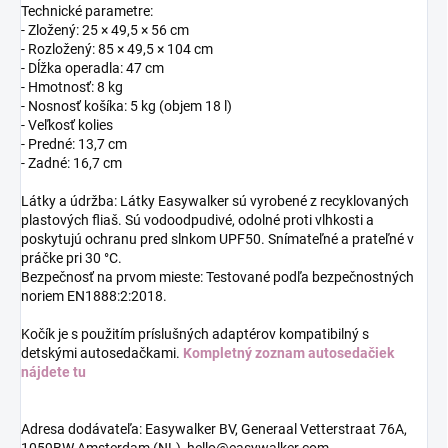
Technické parametre:
- Zložený: 25 × 49,5 × 56 cm
- Rozložený: 85 × 49,5 × 104 cm
- Dĺžka operadla: 47 cm
- Hmotnosť: 8 kg
- Nosnosť košíka: 5 kg (objem 18 l)
- Veľkosť kolies
- Predné: 13,7 cm
- Zadné: 16,7 cm
Látky a údržba: Látky Easywalker sú vyrobené z recyklovaných
plastových fliaš. Sú vodoodpudivé, odolné proti vlhkosti a
poskytujú ochranu pred slnkom UPF50. Snímateľné a prateľné v
práčke pri 30 °C.
Bezpečnosť na prvom mieste: Testované podľa bezpečnostných
noriem EN1888:2:2018.
Kočík je s použitím príslušných adaptérov kompatibilný s
detskými autosedačkami.
Kompletný zoznam autosedačiek
nájdete tu
Adresa dodávateľa: Easywalker BV, Generaal Vetterstraat 76A,
1059BW Amsterdam (NL), hello@easywalker.com