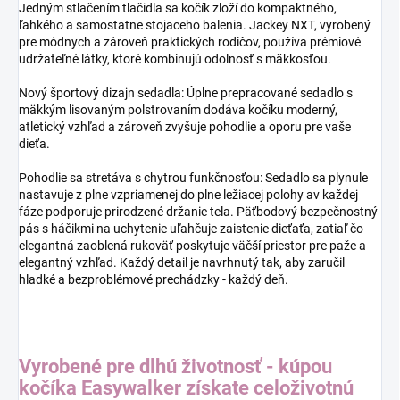
Jedným stlačením tlačidla sa kočík zloží do kompaktného,
ľahkého a samostatne stojaceho balenia. Jackey NXT, vyrobený
pre módnych a zároveň praktických rodičov, používa prémiové
udržateľné látky, ktoré kombinujú odolnosť s mäkkosťou.
Nový športový dizajn sedadla: Úplne prepracované sedadlo s
mäkkým lisovaným polstrovaním dodáva kočíku moderný,
atletický vzhľad a zároveň zvyšuje pohodlie a oporu pre vaše
dieťa.
Pohodlie sa stretáva s chytrou funkčnosťou: Sedadlo sa plynule
nastavuje z plne vzpriamenej do plne ležiacej polohy av každej
fáze podporuje prirodzené držanie tela. Päťbodový bezpečnostný
pás s háčikmi na uchytenie uľahčuje zaistenie dieťaťa, zatiaľ čo
elegantná zaoblená rukoväť poskytuje väčší priestor pre paže a
elegantný vzhľad. Každý detail je navrhnutý tak, aby zaručil
hladké a bezproblémové prechádzky - každý deň.
Vyrobené pre dlhú životnosť - kúpou
kočíka Easywalker získate celoživotnú