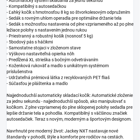
- Automatický systém skladania za jednu sekundu
- Kompatibilný s autosedačkou
- Ľahký kočík s hmotnosťou 8 kg so štvorkolesovým odpružením
- Sedák s rovným uhlom operadla pre optimálne držanie tela
- Sedák s možnosťou nastavenia od plne vzpriameného až po plne
ležiace polohy s nastavením jednou rukou
- Priestranný a robustný košík (nosnosť 5 kg)
- 5bodový pás s háčikmi
- Samostatne stojaci v zloženom stave
- Výškovo nastaviteľná opierka nôh
- Predĺžená XL strieška s bočným odvetrávaním
- Koženková rukoväť a madlo s unikátnym systémom
príslušenstva
- Udržateľná prémiová látka z recyklovaných PET fliaš
- Súčasťou je pláštenka a madlo
Najjednoduchší automaticky skladací kočík: Automatické zloženie
za jednu sekundu - najjednoduchší spôsob, ako manipulovať s
kočíkom. Z plne vzpriamenej do plne sklopenej polohy sedadla pre
lepšie držanie tela a pohodlia. Kompatibilný s väčšinou značiek
autosedačiek. Teraz s novým, moderným a športovým designom.
Navrhnuté pre moderný život: Jackey NXT nastavuje nové
štandardy v pohodlí, štýle a komforte pre rodičov na cestách.