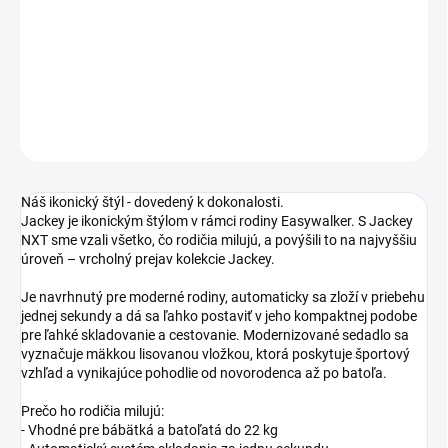
−
+
Pridať do košíka
DETAILNÉ INFORMÁCIE
OPÝTAŤ SA
STRÁŽIŤ
Náš ikonický štýl - dovedený k dokonalosti.
Jackey je ikonickým štýlom v rámci rodiny Easywalker. S Jackey
NXT sme vzali všetko, čo rodičia milujú, a povýšili to na najvyššiu
úroveň – vrcholný prejav kolekcie Jackey.
Je navrhnutý pre moderné rodiny, automaticky sa zloží v priebehu
jednej sekundy a dá sa ľahko postaviť v jeho kompaktnej podobe
pre ľahké skladovanie a cestovanie. Modernizované sedadlo sa
vyznačuje mäkkou lisovanou vložkou, ktorá poskytuje športový
vzhľad a vynikajúce pohodlie od novorodenca až po batoľa.
Prečo ho rodičia milujú:
- Vhodné pre bábätká a batoľatá do 22 kg