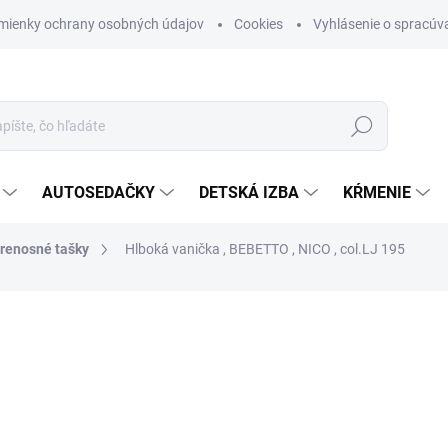
mienky ochrany osobných údajov
Cookies
Vyhlásenie o spracúva
Hľadať
AUTOSEDAČKY
DETSKÁ IZBA
KŔMENIE
prenosné tašky
Hlboká vanička , BEBETTO , NICO , col.LJ 195
otenia
ZNAČKA:
BEBETTO
€155
Jednotková cena:
SKLADOM (DODANIE 3-6 D