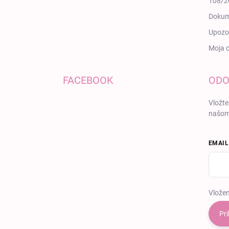
108/20
Dokum
Upozor
Moja 
FACEBOOK
ODO
Vložte
našom
EMAIL
Vložen
Pri