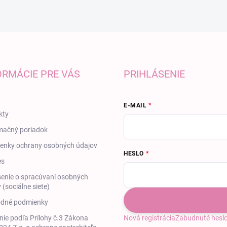
ORMÁCIE PRE VÁS
PRIHLÁSENIE
E-MAIL
kty
mačný poriadok
enky ochrany osobných údajov
HESLO
es
enie o spracúvaní osobných
 (sociálne siete)
dné podmienky
ie podľa Prílohy č.3 Zákona
Nová registrácia
Zabudnuté hesl