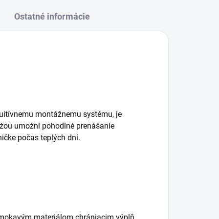
Ostatné informácie
ntuitívnemu montážnemu systému, je
-kožou umožní pohodlné prenášanie
ičke počas teplých dní.
emokavým materiálom chrániacim výplň