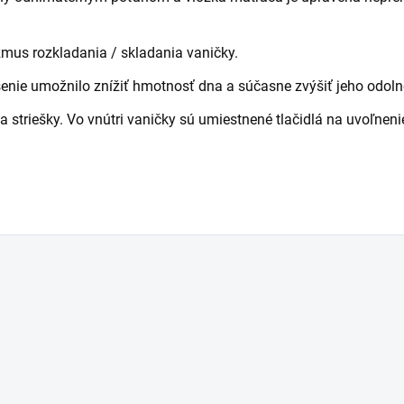
us rozkladania / skladania vaničky.
šenie umožnilo znížiť hmotnosť dna a súčasne zvýšiť jeho odo
triešky. Vo vnútri vaničky sú umiestnené tlačidlá na uvoľnenie