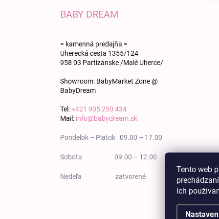
BABY DREAM
= kamenná predajňa =
Uherecká cesta 1355/124
958 03 Partizánske /Malé Uherce/
Showroom: BabyMarket Zone @
BabyDream
Tel:
+421 905 250 434
Mail:
info@babydream.sk
Pondelok – Piatok 09.00 – 17.00
Sobota 09.00 – 12.00
Tento web p
Nedeľa zatvorené
prechádzaní
ich používa
Nastaven
Copyright 2026
BABY DREAM
. Všetky práva vyhradené