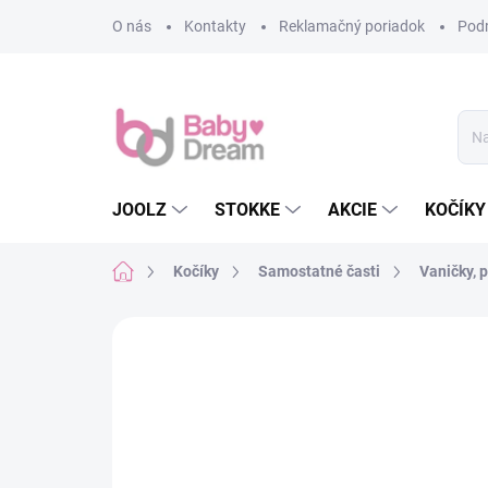
Prejsť na obsah
O nás
Kontakty
Reklamačný poriadok
Pod
JOOLZ
STOKKE
AKCIE
KOČÍKY
Domov
Kočíky
Samostatné časti
Vaničky, 
Neohodnotené
Podrobnosti hodn