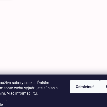
oužíva súbory cookie. Ďalším
Odmietnuť
m tohto webu vyjadrujete súhlas s
ním. Viac informácií
tu
.
ie
.
Upraviť nastavenie cookies