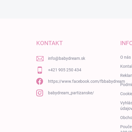
Zápätie
KONTAKT
INF
O nás
info
@
babydream.sk
Konta
+421 905 250 434
Rekla
https://www.facebook.com/fbbabydream
Podmi
babydream_partizanske/
Cooki
Vyhlás
údajov
Obcho
Poučen