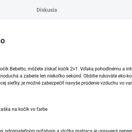
Diskusia
CO
 kočík Bebetto, môžete získať kočík 2v1. Vďaka pohodlnému a i
ednoduchá a zaberie len niekoľko sekúnd. Obšitie rukoväte eko
cej sieťky, je možné zabezpečiť navyše prúdenie vzduchu vo van
taška na kočík vo farbe
ený odnímateľným poťahom a vložka matraca je upravená nepr