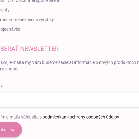
24 Z.z. o ochrane spotrebiteľa
enty
nenie - nebezpečné výrobky
objednávka
BERAŤ NEWSLETTER
 svoj e-mail a my Vám budeme zasielať informácie o nových produktoch 
 e-shope.
ím e-mailu súhlasíte s
podmienkami ochrany osobných údajov
hlásiť sa