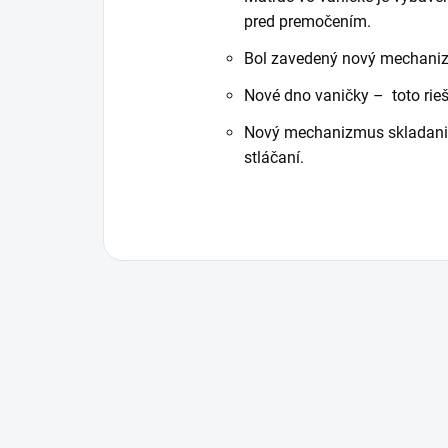
pred premočením.
Bol zavedený nový mechanizm
Nové dno vaničky – toto rie
Nový mechanizmus skladania s
stláčaní.