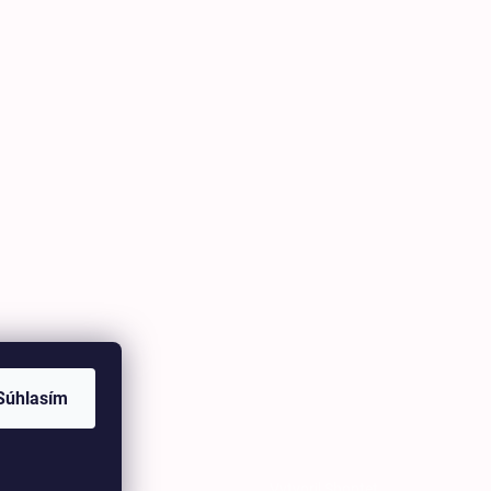
Súhlasím
Vytvoril Shoptet