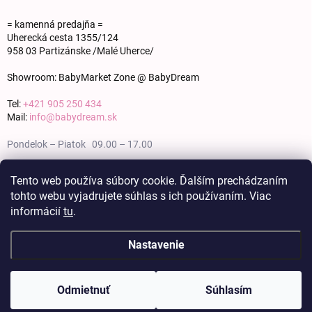
= kamenná predajňa =
Uherecká cesta 1355/124
958 03 Partizánske /Malé Uherce/
Showroom: BabyMarket Zone @ BabyDream
Tel:
+421 905 250 434
Mail:
info@babydream.sk
Pondelok – Piatok 09.00 – 17.00
Sobota 09.00 – 12.00
Tento web používa súbory cookie. Ďalším prechádzaním
tohto webu vyjadrujete súhlas s ich používaním. Viac
Nedeľa zatvorené
informácií
tu
.
Nastavenie
Copyright 2026
BABY DREAM
. Všetky práva vyhradené.
Upraviť nastavenie
cookies
Odmietnuť
Súhlasím
Vytvoril Shoptet