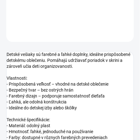
−
+
Pridať do košíka
DETAILNÉ INFORMÁCIE
OPÝTAŤ SA
STRÁŽIŤ
Detské vešiaky sú farebné a ľahké doplnky, ideálne prispôsobené
detskému oblečeniu. Pomáhajú udržiavať poriadok v skrini a
zároveň učia deti organizovanosti.
Vlastnosti:
- Prispôsobená veľkosť – vhodné na detské oblečenie
- Bezpečný tvar – bez ostrých hrán
- Farebný dizajn – podporuje samostatnosť dieťaťa
- Ľahká, ale odolná konštrukcia
- Ideálne do detskej izby alebo škôlky
Technické špecifikácie:
- Materiál: odolný plast
- Hmotnosť: ľahké, jednoduché na používanie
- Farby: dostupné v rôznych farebných prevedeniach