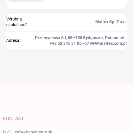
Výrobná
Maltex Sp. Z o.o.
spoločnosť
:
Przemysłowa 8J, 85–758 Bydgoszcz, Poland tel.:
Adresa
:
+48 52 345 31 06–07 www.maltex.com.pl
Zápätie
KONTAKT
info
@
babydream.sk