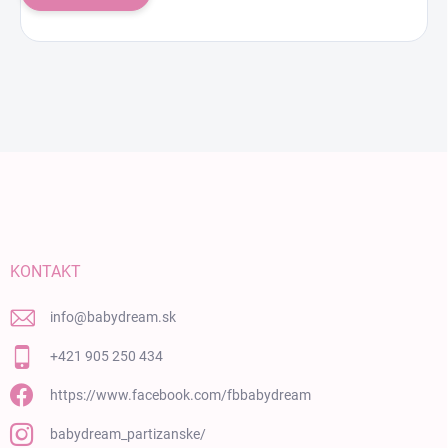
Zápätie
KONTAKT
info
@
babydream.sk
+421 905 250 434
https://www.facebook.com/fbbabydream
babydream_partizanske/