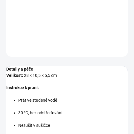
−
+
Pridať do košíka
DETAILNÉ INFORMÁCIE
OPÝTAŤ SA
STRÁŽIŤ
Detaily a péče
Velikost:
28 × 10,5 × 5,5 cm
Instrukce k praní:
Prát ve studené vodě
30 °C, bez odstřeďování
Nesušit v sušičce