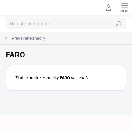
Prejsť na obsah
Hľadať
Predávané značky
FARO
Žiadne produkty značky
FARO
sa nenašli...
Zápätie