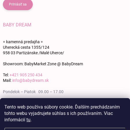
Prihlásiť sa
BABY DREAM
= kamenná predajňa =
Uherecká cesta 1355/124
958 03 Partizánske /Malé Uherce/
Showroom: BabyMarket Zone @ BabyDream
Tel:
+421 905 250 434
Mail:
info@babydream.sk
Pondelok – Piatok 09.00 – 17.00
Sobota 09.00 – 12.00
Tento web používa súbory cookie. Ďalším prechádzaním
tohto webu vyjadrujete súhlas s ich používaním. Viac
Nedeľa zatvorené
informácií
tu
.