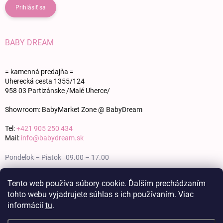
Prihlásiť sa
BABY DREAM
= kamenná predajňa =
Uherecká cesta 1355/124
958 03 Partizánske /Malé Uherce/
Showroom: BabyMarket Zone @ BabyDream
Tel:
+421 905 250 434
Mail:
info@babydream.sk
Pondelok – Piatok 09.00 – 17.00
Sobota 09.00 – 12.00
Tento web používa súbory cookie. Ďalším prechádzaním
tohto webu vyjadrujete súhlas s ich používaním. Viac
Nedeľa zatvorené
informácií
tu
.