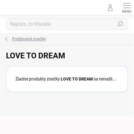
Prejsť na obsah
Hľadať
Predávané značky
LOVE TO DREAM
Žiadne produkty značky
LOVE TO DREAM
sa nenašli...
Zápätie