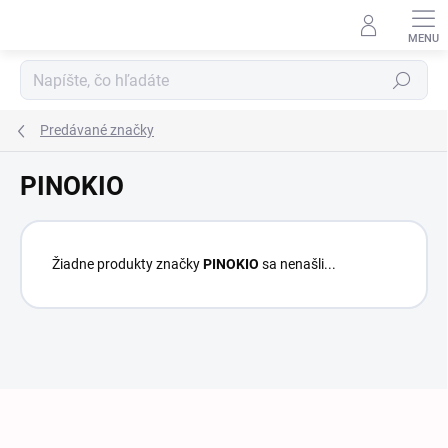
Prejsť na obsah
Hľadať
Predávané značky
PINOKIO
Žiadne produkty značky
PINOKIO
sa nenašli...
Zápätie