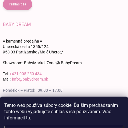
Prihlásiť sa
BABY DREAM
= kamenná predajňa =
Uherecká cesta 1355/124
958 03 Partizánske /Malé Uherce/
Showroom: BabyMarket Zone @ BabyDream
Tel:
+421 905 250 434
Mail:
info@babydream.sk
Pondelok – Piatok 09.00 – 17.00
Sobota 09.00 – 12.00
Tento web používa súbory cookie. Ďalším prechádzaním
tohto webu vyjadrujete súhlas s ich používaním. Viac
Nedeľa zatvorené
informácií
tu
.